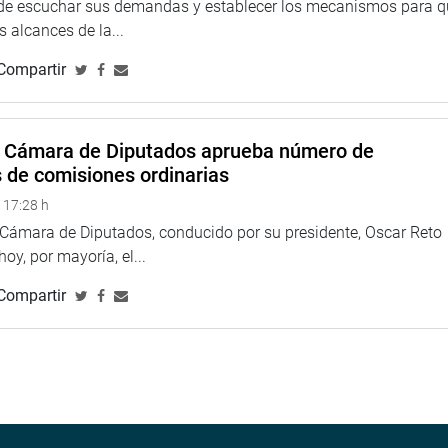
 de escuchar sus demandas y establecer los mecanismos para 
ó de manera reiterada. Ahora nos toca ver hacia adelante, eso es
 alcances de la...
Compartir
ra llega el día de mañana. Hoy en la tarde en el Congreso, ya
ar esta continuidad del Gobierno, también podamos manifestar,
a Cámara de Diputados aprueba número de
s de comisiones ordinarias
 el mensaje de esperanza, el mensaje que le diga a cada uno de
titución ad portas de cumplir sus 25 años y que prevé de esta
 17:28 h
lente oportunidad para demostrarles, sobre todo a nuestros
a Cámara de Diputados, conducido por su presidente, Oscar Reto
dentro del marco constitucional.
 hoy, por mayoría, el...
residente Martín Vizcarra demostró algo que en muchas
Compartir
 Kuczynski, que era que no se aferraba a un cargo, sino que
de poder seguir hacia delante, no dudo en dar un paso al
investigaciones preliminares que se iniciaron contra él
sidente, que cumpliendo con la obligación constitucional que