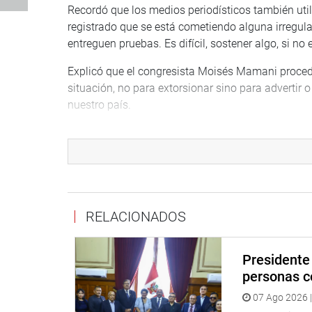
Recordó que los medios periodísticos también util
registrado que se está cometiendo alguna irregular
entreguen pruebas. Es difícil, sostener algo, si no
Explicó que el congresista Moisés Mamani proced
situación, no para extorsionar sino para advertir
nuestro país.
Sobre la renuncia del presidente de la República,
aquellas personas que dicen que el Perú debe busc
día de hoy estén pretendiendo invitarnos al caos, c
“Lo que dice la Constitución es claro, ante una re
continuar con el gobierno, hasta que termine su
RELACIONADOS
elecciones”, enfatizó.
Torres expresó que al apreciar el mensaje presid
Presidente 
ciudadanos, a los jóvenes, a nuestros hijos. Todo
personas c
mínimo que uno espera, es reconocer los actos in
07 Ago 2026 |
Congreso de la República.