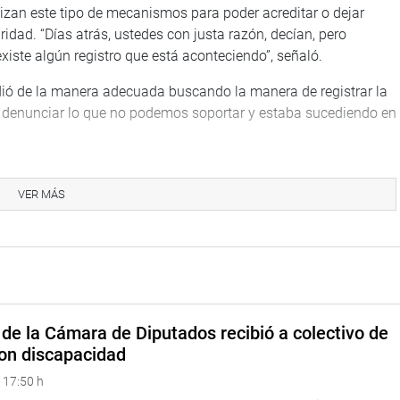
izan este tipo de mecanismos para poder acreditar o dejar
idad. “Días atrás, ustedes con justa razón, decían, pero
 existe algún registro que está aconteciendo”, señaló.
ió de la manera adecuada buscando la manera de registrar la
 o denunciar lo que no podemos soportar y estaba sucediendo en
 Pedo Pablo Kuczynski, sostuvo que le llama la atención que
ar la institucionalidad, que se debe proteger la democracia, el
VER MÁS
reo que eso es terrible.
nuncia de un presidente, le corresponde al primer vicepresidente,
 mandato. “No estoy de acuerdo en que se convoquen a nuevas
encial de Pedro Pablo Kuczynski da un pésimo ejemplo a los
de la Cámara de Diputados recibió a colectivo de
s tenemos que entender, que cuando alguien comete un error, lo
on discapacidad
debidos que ha realizado y no solamente echar la culpa al
 17:50 h