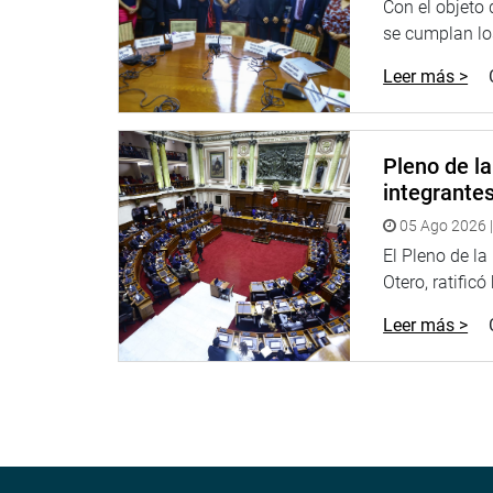
Con el objeto
“Se equivocó, el presidente de la República, minti
se cumplan los
lo más importante”, agregó.
Leer más >
Informó que el primer vicepresidente Martín Vizcar
con la tranquilidad que todos sabemos de respet
en todo caso, las incomodidades e inquietudes.
Pleno de l
integrante
Dijo que se tiene que compartir con los peruanos
los ciudadanos que hoy por hoy tenemos una Cons
05 Ago 2026 |
forma la continuidad en el Gobierno. Es una exce
El Pleno de l
jóvenes que se puede dar un paso hacia adelante 
Otero, ratificó
Recordó que en una oportunidad, el primer vicep
Leer más >
ocasiones no se vio en el Gobierno de Pedro Pablo
ante una situación difícil, complicada y a efecto 
costado.
“Creo que el tiempo ha ayudado mucho porque las 
quedaron archivadas. Yo saludo al primer vicepre