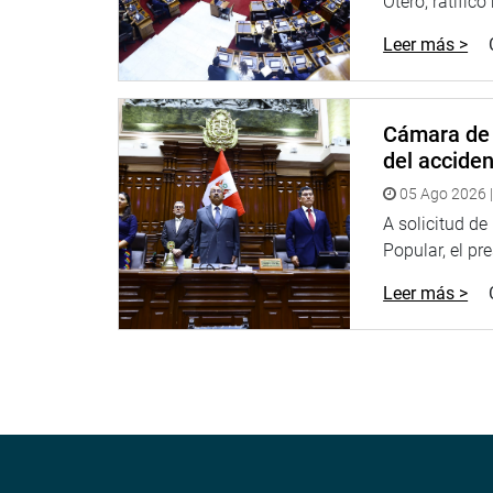
Otero, ratificó
Leer más >
Cámara de 
del accide
05 Ago 2026 |
A solicitud d
Popular, el pr
Leer más >