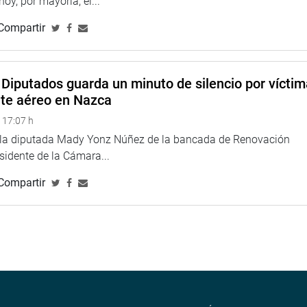
 hoy, por mayoría, el...
Compartir
Diputados guarda un minuto de silencio por vícti
nte aéreo en Nazca
 17:07 h
e la diputada Mady Yonz Núñez de la bancada de Renovación
esidente de la Cámara...
Compartir