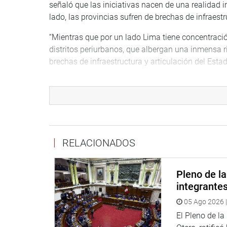
señaló que las iniciativas nacen de una realidad i
lado, las provincias sufren de brechas de infraestr
“Mientras que por un lado Lima tiene concentració
distritos periurbanos, que albergan una inmensa ri
brechas de infraestructura y articulación del Estad
La legisladora Susel Paredes Piqué (bancada BDP),
dijo que con la propuesta se fomentará y pondrá en
solo es cultura viva, sino también una fuente de
La legisladora Magaly Ruiz Rodríguez (bancada A
sino de cultura. “Por ello, proteger nuestra gastr
RELACIONADOS
identidad y de nuestra memoria colectiva”, dijo.
La norma fue aprobada en primera votación por u
Pleno de l
votación por unanimidad con 91 votos a favor.
integrante
05 Ago 2026 |
OFICINA DE COMUNICACIONES E IMAGEN INSTI
El Pleno de l