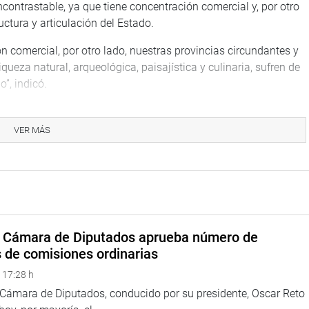
ncontrastable, ya que tiene concentración comercial y, por otro
uctura y articulación del Estado.
n comercial, por otro lado, nuestras provincias circundantes y
queza natural, arqueológica, paisajística y culinaria, sufren de
o”, indicó.
 presidenta de la Comisión de Cultura y Patrimonio Cultural,
 valor la riqueza culinaria de la provincia de Huaura, que no
VER MÁS
 oportunidades para miles de familias emprendedoras.
PP) señaló que su proyecto no trata únicamente de comida,
onomía es también preservar una parte esencial de nuestra
nanimidad con 95 votos a favor y fue exonerada de la segunda
a Cámara de Diputados aprueba número de
s de comisiones ordinarias
 17:28 h
TUCIONAL
a Cámara de Diputados, conducido por su presidente, Oscar Reto