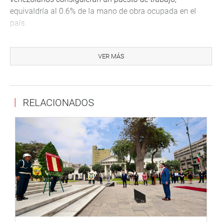
equivaldría al 0.6% de la mano de obra ocupada en el
país.
Cuando se le preguntó qué medidas adoptará el Gobierno
si es que el presidente de Venezuela, Nicolás Maduro,
VER MÁS
llega a Lima para participar de la VIII Cumbre de las
Américas, a realizarse en la ciudad capital el 13 y 14 de
abril próximo, la canciller se disculpó de dar una
RELACIONADOS
respuesta.
Pero subrayó que la desinvitación que cursó el presidente
de la República, Pedro Pablo Kuczynski, a su par de
Venezuela -para que no asista al foro regional- fue una
decisión soberana y libre.
En respuesta a las interrogantes de los congresista Carlos
Tubino y Juan Carlos del Águila, ambos de Fuerza
Popular, informó que el próximo 15 de este mes se reunirá
con los funcionarios de la Comisión de Fronteras del