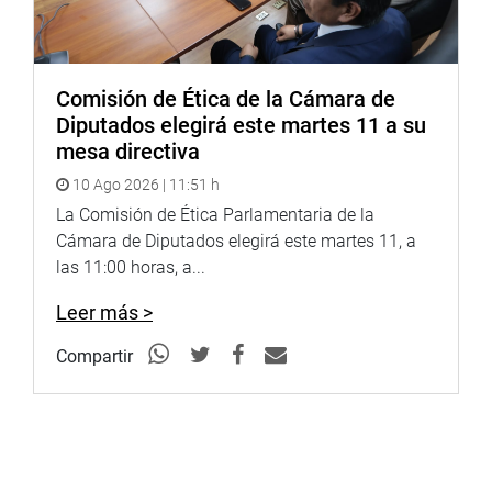
que los peruanos que viven en el exterior tengan una
mejor calidad de información electoral a la hora de ir a las
urnas.(JSR)
Comisión de Ética de la Cámara de
PRENSA CONGRESO 05-03-18
Diputados elegirá este martes 11 a su
mesa directiva
Puede encontrar más información en nuestra página web
10 Ago 2026 | 11:51 h
y redes sociales.
La Comisión de Ética Parlamentaria de la
http://www.congreso.gob.pe/
Cámara de Diputados elegirá este martes 11, a
las 11:00 horas, a...
Facebook:
https://goo.gl/s5t7XN
Leer más >
Twitter:
https://goo.gl/iMywRR
YouTube:
https://goo.gl/VBXBNk
Compartir
Soundcloud:
https://soundcloud.com/radiocongreso
<https://soundcloud.com/radiocongreso>
https://www.youtube.com/watch?v=aODU3xNilKk