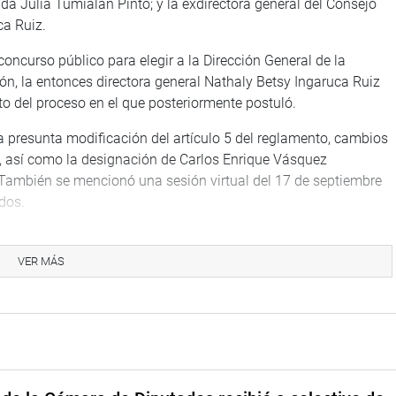
da Julia Tumialán Pinto; y la exdirectora general del Consejo
ca Ruiz.
concurso público para elegir a la Dirección General de la
ón, la entonces directora general Nathaly Betsy Ingaruca Ruiz
to del proceso en el que posteriormente postuló.
a presunta modificación del artículo 5 del reglamento, cambios
, así como la designación de Carlos Enrique Vásquez
También se mencionó una sesión virtual del 17 de septiembre
dos.
iones, la Subcomisión aprobó la recomendación del informe de
te la denuncia por presunta infracción a los artículos 38 y 39 de
VER MÁS
eferido al artículo 76 y continuar la evaluación por el presunto
nimidad declarar improcedente la Denuncia Constitucional
zuela, en su actuación como fiscal de la Nación, contra la