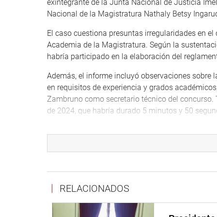
exintegrante de la Junta Nacional de Justicia Imel
Nacional de la Magistratura Nathaly Betsy Ingaru
El caso cuestiona presuntas irregularidades en el 
Academia de la Magistratura. Según la sustentaci
habría participado en la elaboración del reglamen
Además, el informe incluyó observaciones sobre l
en requisitos de experiencia y grados académicos
Zambruno como secretario técnico del concurso. 
de 2024, que habría durado 5 minutos y 50 segun
Con 10 votos a favor, 1 en contra y cero abstenc
calificación. La propuesta plantea admitir a trámi
la Constitución, declarar improcedente el extremo r
delito de abuso de autoridad.
DENUNCIA CONSTITUCIONAL 577
RELACIONADOS
En otro momento, la Subcomisión aprobó por una
577, presentada por Delia Milagros Espinoza Valen