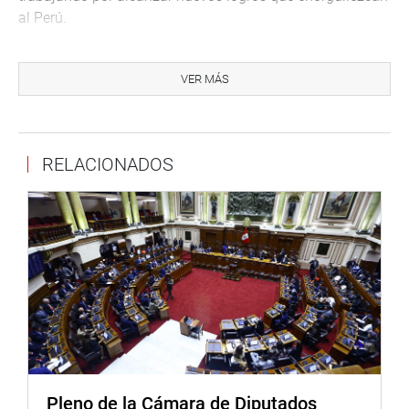
al Perú.
En total, fueron reconocidas ocho personalidades por su
liderazgo en diferentes ámbitos. Entre los homenajeados
VER MÁS
estuvieron los deportistas Amaro Castillo, Carlos Torres,
Marcelo Rodríguez, Gonzalo Cáceres, Eduardo Collazos y
Thiago Cabrejos, así como el coronel PNP Enrique
RELACIONADOS
Escalante y el comandante PNP José Malca, ambos de la
División Policial de Seguridad del Congreso de la
República.
La ceremonia culminó con la entrega de una placa
recordatoria y un pin distintivo a cada uno de los
homenajeados, en reconocimiento a su destacada
trayectoria y contribución al desarrollo y prestigio del
país.
OFICINA DE COMUNICACIONES E IMAGEN
INSTITUCIONAL
Pleno de la Cámara de Diputados