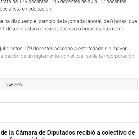
e trata de 179 docentes: 145 docentes de aula: 12 docentes
pecialista en educación.
e ha dispuesto el cambio de la jornada laboral, de 8 horas, que
 del 1 de junio están considerados con 6 horas diarias como
 julio estos 179 docentes accedan a este feriado sin mayor
a dación de un reglamento, con el cual se da la incorporación
ción quien se encargará de entregarles sus remuneraciones
argo, desde julio hasta diciembre, ya se ha asegurado el pago
VER MÁS
n es de 3500 soles, y en el INPE es mucho menos.
TUCIONAL
de la Cámara de Diputados recibió a colectivo de