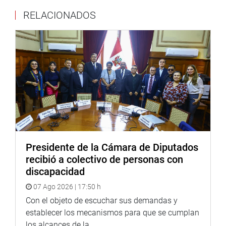
de la ejecución de la obra.
RELACIONADOS
“Solicitamos que colabore con las instancias
correspondientes para que se sancione drásticamente de
manera administrativa y judicial a quienes resulten
responsables de manera directa o indirecta de la
vulneración de los procedimientos administrativos
favoreciendo así al proyecto en cuestión”, sostuvo Celeste
Asurza.
También pidió que de inmediato se transfiera los recursos
de la unidad ejecutora 001 del Ministerio de Cultura para
que establezca la ubicación adecuada y se elabore un
Presidente de la Cámara de Diputados
nuevo proyecto de inversión pública con los estudios
recibió a colectivo de personas con
técnicos correspondientes para la construcción del
discapacidad
MUNA, obra que –según dijo- seguramente no superaría
07 Ago 2026 | 17:50 h
el 50% del gasto que representa ahora el proyecto.
Con el objeto de escuchar sus demandas y
En otro momento, participó Daniel Azurin, presidente del
establecer los mecanismos para que se cumplan
Frente de Defensa del Museo Nacional de Arqueología.
los alcances de la...