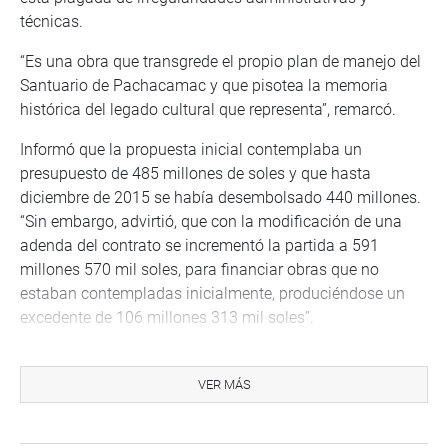
técnicas.
“Es una obra que transgrede el propio plan de manejo del
Santuario de Pachacamac y que pisotea la memoria
histórica del legado cultural que representa”, remarcó.
Informó que la propuesta inicial contemplaba un
presupuesto de 485 millones de soles y que hasta
diciembre de 2015 se había desembolsado 440 millones.
“Sin embargo, advirtió, que con la modificación de una
adenda del contrato se incrementó la partida a 591
millones 570 mil soles, para financiar obras que no
estaban contempladas inicialmente, produciéndose un
excedente de 106 millones 313 mil soles”.
Por todo ello, dijo que la consultora solicitó al ministro de
cultura que se paralice la obra inmediatamente y que el
VER MÁS
Estado peruano revalúe el contrato para iniciarse el
proceso de arbitraje con el consorcio MUNA, encargado