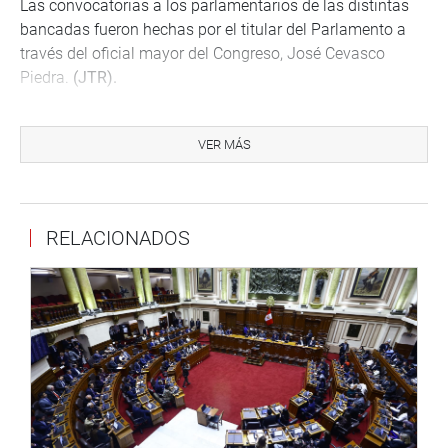
Las convocatorias a los parlamentarios de las distintas
bancadas fueron hechas por el titular del Parlamento a
través del oficial mayor del Congreso, José Cevasco
Piedra.
(JTR).
VER MÁS
PRENSA-CONGRESO
RELACIONADOS
Puede encontrar más información en nuestra página web
y redes sociales.
http://www.congreso.gob.pe/
Facebook:
https://www.facebook.com/congresoperu
Twitter:
https://twitter.com/congresoperu