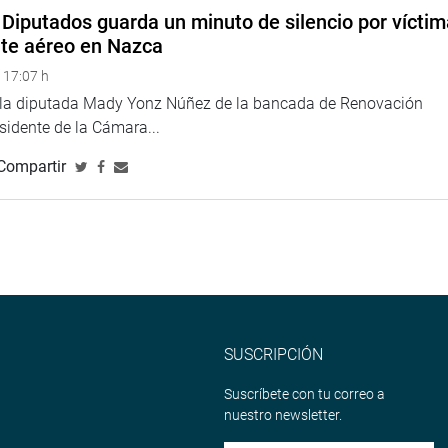
e el mensaje ministerial había sido muy genérico. Respecto de la
Diputados guarda un minuto de silencio por vícti
 del historiador Jorge Basadre, mencionó que no se había precisado
nte aéreo en Nazca
a de terminar con el déficit fiscal. Defendió la descentralización, porque
 17:07 h
(JTR).
ó.
e la diputada Mady Yonz Núñez de la bancada de Renovación
esidente de la Cámara...
Compartir
 y redes sociales.
ru
so
SUSCRIPCIÓN
Suscríbete con tu correo a
nuestro newsletter.