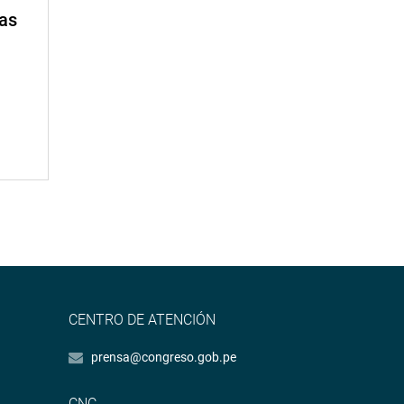
mas
CENTRO DE ATENCIÓN
prensa@congreso.gob.pe
CNC