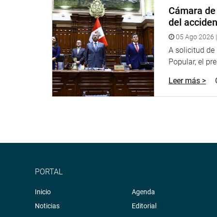
El parlamentario Jorge Castro Bravo (FA) opinó qu
Cámara de 
invocación hecha por Zavala en cuanto al pensamiento
del accide
cuál es la deuda social en el país. Precisó que se deberí
05 Ago 2026 |
solo ella posibilitará el desarrollo del país, según recalc
A solicitud d
Popular, el pr
PRENSA-CONGRESO
Leer más >
Puede encontrar más información en nuestra página web
http://www.congreso.gob.pe/
https://www.facebook.com/congresope
Facebook:
https://twitter.com/congresoperu
Twitter:
http://www.youtube.com/congresoperu
Youtube:
https://soundcloud.com/radiocongre
Soundcloud:
PORTAL
Inicio
Agenda
Noticias
Editorial