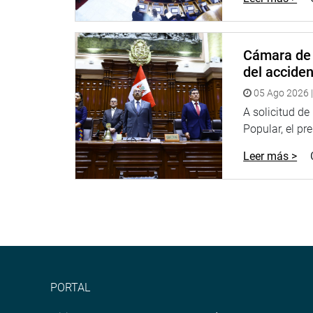
Twitter:
https://twitter.com/congresoperu
Youtube:
http://www.youtube.com/congresoperu
Soundcloud:
https://soundcloud.com/radiocongr
Cámara de 
del accide
05 Ago 2026 |
A solicitud d
Popular, el pr
Leer más >
PORTAL