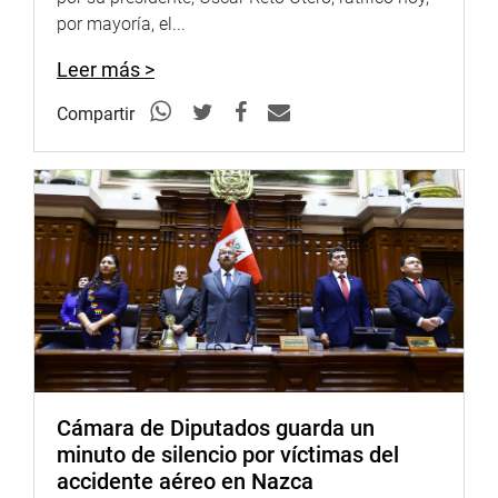
Facebook:
https://goo.gl/s5t7XN
por mayoría, el...
Twitter:
https://goo.gl/iMywRR
Leer más >
YouTube:
https://goo.gl/VBXBNk
Compartir
Radio:
http://www.goo.gl/hMwTg1
fotografia.congreso.gob.pe
Cámara de Diputados guarda un
minuto de silencio por víctimas del
accidente aéreo en Nazca