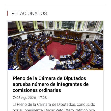
Antes, el pleno aprobó por unanimidad la conformación
de una comisión para que investigue las presuntas
RELACIONADOS
irregularidades y posibles actos de corrupción en el
gobierno regional del Callao. El plazo de investigación es
por 6 meses.
CENTRO DE NOTICIAS
PRENSA-CONGRESO 19-4-18
Pleno de la Cámara de Diputados
Puede encontrar más información en nuestra página web
aprueba número de integrantes de
y redes sociales.
comisiones ordinarias
Heraldo
:
http://www.goo.gl/Ty5Tto
05 Ago 2026 | 17:28 h
Portal:
El Pleno de la Cámara de Diputados, conducido
http://www.congreso.gob.pe/
por su presidente, Oscar Reto Otero, ratificó hoy,