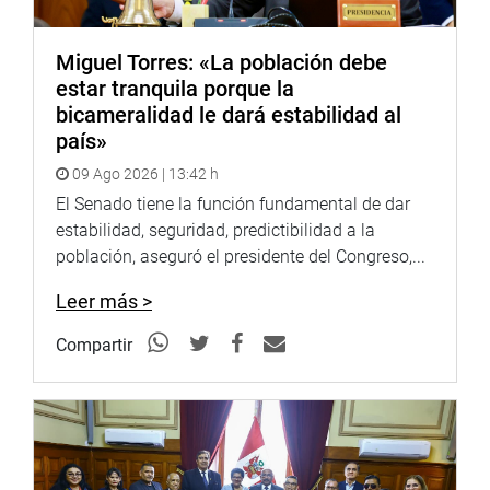
por aproximadamente S/ 53 millones, gestionadas a
través del Ministerio de Desarrollo Agrario y Riego
Miguel Torres: «La población debe
(Midagri), destinadas a fortalecer las acciones de
estar tranquila porque la
prevención y mitigación ante el fenómeno El Niño.
bicameralidad le dará estabilidad al
país»
OFICINA DE COMUNICACIONES E IMAGEN
INSTITUCIONAL
09 Ago 2026 | 13:42 h
El Senado tiene la función fundamental de dar
estabilidad, seguridad, predictibilidad a la
población, aseguró el presidente del Congreso,...
Leer más >
Compartir