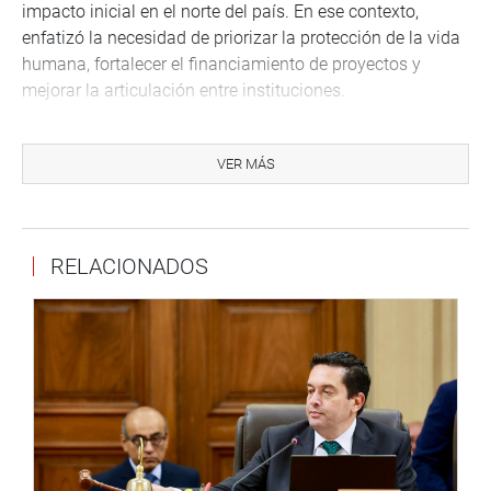
impacto inicial en el norte del país. En ese contexto,
enfatizó la necesidad de priorizar la protección de la vida
humana, fortalecer el financiamiento de proyectos y
mejorar la articulación entre instituciones.
Asimismo, informó que continúan los trabajos vinculados
a los proyectos de drenaje de Talara y Sullana bajo el
VER MÁS
esquema Gobierno a Gobierno, aunque reconoció que el
avance de algunas intervenciones se encuentra
condicionado por las limitaciones presupuestales.
RELACIONADOS
Por su parte, el vicecontralor Marco Antonio Argandoña
señaló que las entidades del Estado deben acelerar las
acciones de prevención debido a la proximidad del evento
climático. Advirtió que las restricciones presupuestales
están afectando la ejecución de diversos proyectos y
podrían incrementar el riesgo de paralización de obras
estratégicas.
Finalmente, indicó que existen demandas presupuestales