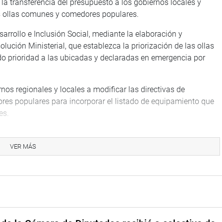
 la transferencia del presupuesto a los gobiernos locales y
s ollas comunes y comedores populares.
arrollo e Inclusión Social, mediante la elaboración y
ución Ministerial, que establezca la priorización de las ollas
 prioridad a las ubicadas y declaradas en emergencia por
nos regionales y locales a modificar las directivas de
s populares para incorporar el listado de equipamiento que
es.
 de tres años para que las ollas comunes y comedores
nacional. El Ministerio de Inclusión Social en coordinación
VER MÁS
a el sustento y la incorporación del monto de la transferencia
TUCIONAL