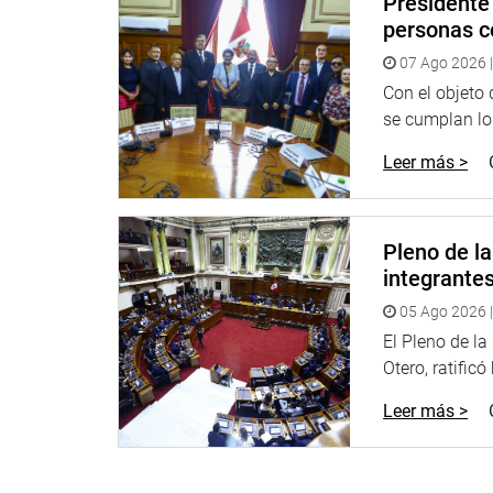
Presidente 
personas c
07 Ago 2026 |
Con el objeto
se cumplan los
Leer más >
Pleno de l
integrante
05 Ago 2026 |
El Pleno de l
Otero, ratificó
Leer más >