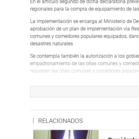
En el artículo segundo de dicha declaratoria prevé
regionales para la compra de equipamiento de la
La implementación se encarga al Ministerio de Des
aprobación de un plan de implementación vía Resol
comunes y comedores populares equipados, dando
desastres naturales.
Se contempla también la autorización a los gobier
empadronamiento de las ollas comunes y comedore
requieren las ollas comunes y comedores popular
La vigencia de la presente norma tendrá un plazo
populares sean implementados en un 100% a nivel 
con el Ministerio de Economía y Finanzas elaborar
en la Ley de Presupuesto para el Año Fiscal 2024.
OFICINA DE COMUNICACIONES E IMAGEN INSTI
RELACIONADOS