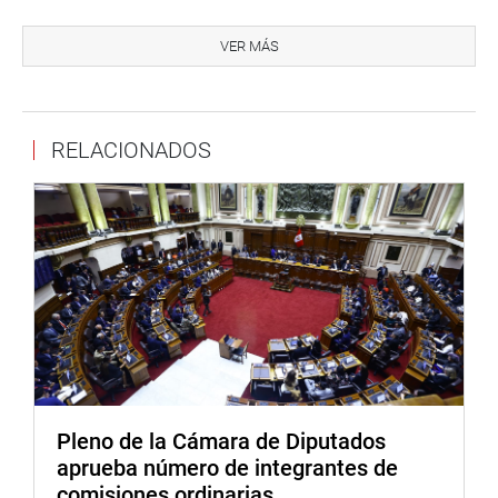
ACUERDOS
VER MÁS
Lescano dijo que hay acuerdos en proceso de
negociación y opinó que sus colegas parlamentarios
podrían aportar en pro de su cumplimiento. Entre esos
acuerdos de negociación figuran uno comercial
RELACIONADOS
preferencial; el memorándum de entendimiento para
actividades de negociación comercial; acuerdo para la
cooperación pesquera.
Asimismo, mencionó un memorándum de entendimiento
en temas de desarrollo empresarial e industrial; sobre
cooperación turística; gestión de riesgos de desastres;
educación y cultura; Fiscalía de la Nación y actividad
jurídica; y cooperación en el campo de la defensa.
El jefe de la delegación indonesia, Andi Rio Idris
Pleno de la Cámara de Diputados
Padjalangi, así como integrantes de su país, coincidieron
aprueba número de integrantes de
con las apreciaciones de Lescano, y subrayaron la
comisiones ordinarias
conveniencia de estrechar los lazos de cooperación