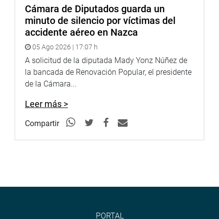
Cámara de Diputados guarda un
minuto de silencio por víctimas del
PRENSA-CONGRESO
accidente aéreo en Nazca
05 Ago 2026 | 17:07 h
Puede encontrar más información en nuestra página web
A solicitud de la diputada Mady Yonz Núñez de
y redes sociales.
la bancada de Renovación Popular, el presidente
http://www.congreso.gob.pe/
de la Cámara...
Facebook:
https://www.facebook.com/congresoperu
Leer más >
Twitter:
https://twitter.com/congresoperu
Compartir
Youtube:
http://www.youtube.com/congresoperu
Soundcloud:
https://soundcloud.com/radiocongreso
PORTAL