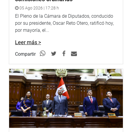
bilateral.
05 Ago 2026 | 17:28 h
El Pleno de la Cámara de Diputados, conducido
Idris destacó las coincidencias entre ambos países en
por su presidente, Oscar Reto Otero, ratificó hoy,
política exterior y a través de sus participaciones en
por mayoría, el...
organismos multilaterales como el Foro de Cooperación
Asia Pacífico (APEC), por ejemplo.
Leer más >
Dijo que su país cuenta con 250 millones de habitantes y
Compartir
es una de las cuatro naciones más pobladas del mundo.
Además, tiene un futuro promisorio en cuanto al
desarrollo económico. Remarcó que están dispuestos a
intercambiar experiencias en beneficio de las economías
de los dos países.
Antes de la sesión de trabajo los congresistas Lescano y
Angulo guiaron a sus distinguidos colegas visitantes por
diferentes ambientes del Palacio Legislativo, entre ellos el
hemiciclo de sesiones del Pleno y la sala Raúl Porras
Barrenechea. (JTR).