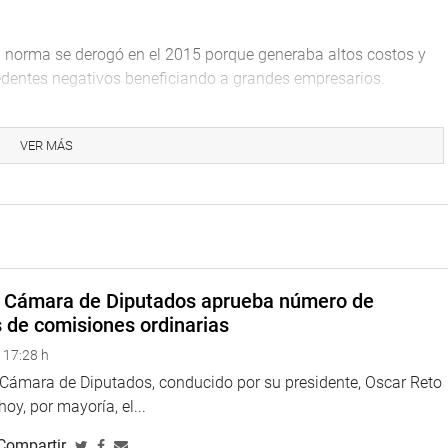
rma se derogó en el 2015 porque generaba altos costos y
edentes negativos beneficiando a grandes empresarios.
 un análisis de las exoneraciones y el impacto social.
Estado haya dejado de recaudar 3,300 millones de soles entre
VER MÁS
sta se beneficiará a las empresas aeronáuticas de mayor
la Sunat advirtió que se pierde 15 mil millones de soles por
ión del IGV; mientras que Karla Schaefer, autora de la
petitivas” y que si se eliminaba esta posibilidad de exonerar
a Cámara de Diputados aprueba número de
desarrollar en el país una ingeniería aeronáutica.
s de comisiones ordinarias
cto los congresistas Horacio Zeballos, Marco Arana (dijo
 17:28 h
a a favorecer a empresas nacionales) y Víctor García Belaunde:
a Cámara de Diputados, conducido por su presidente, Oscar Reto
ción.
 hoy, por mayoría, el...
taba viendo el problema desde la ciudad y no del desarrollo
Compartir