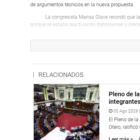
de argumentos técnicos en la nueva propuesta.
La congresista Marisa Glave recordó que la no
porque se estaba reactivando distorsiones y prec
Gloria Montenegro comentó que debería hacerse
Sostuvo que las exoneraciones originaron que el 
los años 2010-2015 y que de aprobarse la propue
envergadura.
En el mismo sentido, Richard Arce expresó que 
RELACIONADOS
estas exoneraciones y 11 mil millones por devoluc
iniciativa, expresó que las exoneraciones “son com
Pleno de l
de tributos se estaría quebrando la posibilidad de 
integrante
Seguidamente expresaron su oposición al proye
05 Ago 2026 |
que era una ley con nombre propio porque no se v
El Pleno de l
preguntó cuál era el costo beneficio de la exonera
Otero, ratificó
Carlos Tubino, por su parte, expresó que se es
Leer más >