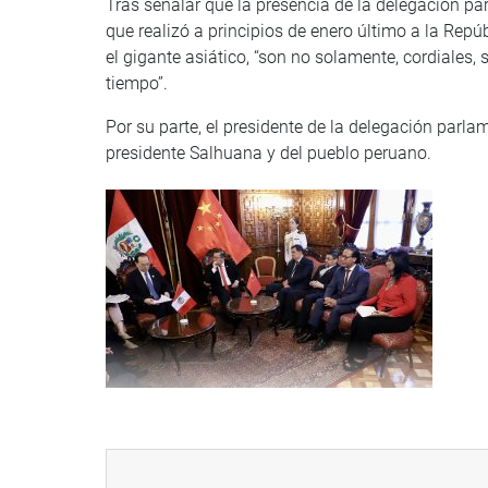
Tras señalar que la presencia de la delegación par
que realizó a principios de enero último a la Rep
el gigante asiático, “son no solamente, cordiales,
tiempo”.
Por su parte, el presidente de la delegación parl
presidente Salhuana y del pueblo peruano.
“Estoy muy contento de poder liderar la delegació
hermoso país que es Perú. Gracias a la invitación