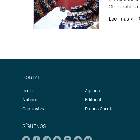
Otero, ratificó
puntualizó.
Leer más >
La delegación china estuvo integrada por el presid
Parlamentaria de Amistad China-Perú de la APN, Y
Social de la APN, Wang Tiemin, el miembro de la C
Parlamentaria de Amistad China-Perú de la APN, LI
Asimismo, el director del Departamento de Coopera
Permanente de la APN, Yuan Quan y el tercer secret
Ministerio de Relaciones Exteriores de China, Xu 
PORTAL
En la cita, también participaron la presidenta de l
de la Liga Parlamentaria Perú-China, Luis Cordero 
Inicio
Agenda
proyecto terminal multipropósito de Chancay, Rob
Noticias
Editorial
Contrastes
Damos Cuenta
OFICINA DE COMUNICACIONES E IMAGEN INSTI
SÍGUENOS