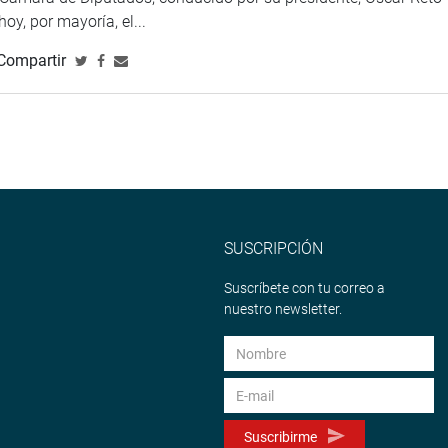
 hoy, por mayoría, el...
Compartir
ente de la Comisión de Desarrollo Social de la APN y de la Liga
ang Zhenwu, el vicepresidente de la Comisión de Desarrollo
omisión de Fiscalización y Justicia de la APN y de la Liga
 Ji.
ción Internacional de la Oficina General del Comité
ario de la Dirección General de América Latina y el Caribe del
Weidong.
SUSCRIPCIÓN
a Comisión de Relaciones Exteriores, Auristela Obando, el titular
Jon Tay, el titular de la Comisión de impulso y seguimiento del
Suscríbete con tu correo a
erto Sánchez Palomino y el legislador José Williams Zapata.
nuestro newsletter.
TUCIONAL
Suscribirme