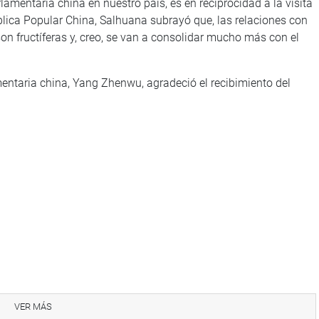
lamentaria china en nuestro país, es en reciprocidad a la visita
ública Popular China, Salhuana subrayó que, las relaciones con
 son fructíferas y, creo, se van a consolidar mucho más con el
amentaria china, Yang Zhenwu, agradeció el recibimiento del
n de la Asamblea Popular Nacional China y poder venir a este
 del presidente del Parlamento, estamos aquí para poder
VER MÁS