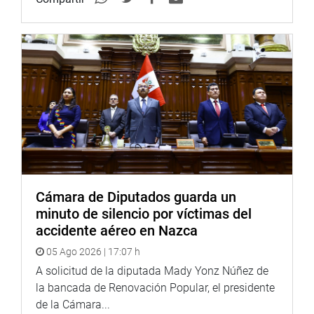
de Chancay tendrá una inversión, en la primera fase, de
1300 millones de dólares; muelles de carga,
computarizados, personal logístico y un túnel de acceso
al puerto.
El avance de obra está al 43 %, y una vez culminado,
generará 7500 empleos directos e indirectos.
Cámara de Diputados guarda un
minuto de silencio por víctimas del
accidente aéreo en Nazca
05 Ago 2026 | 17:07 h
A solicitud de la diputada Mady Yonz Núñez de
la bancada de Renovación Popular, el presidente
de la Cámara...