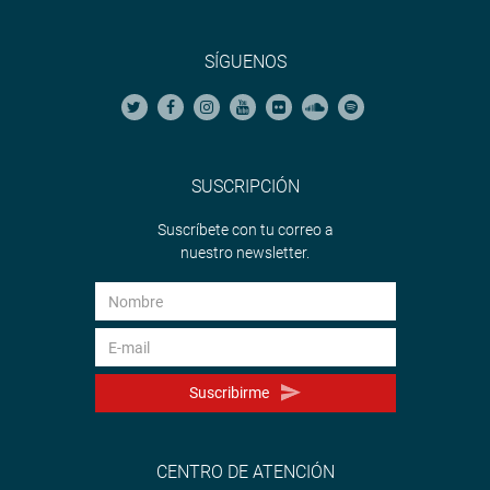
mayor eficiencia y mejores condiciones competitivas para
los usuarios, dinamizando la economía del país,
impulsando las exportaciones y generando nuevas
SÍGUENOS
oportunidades de negocio.
OFICINA DE COMUNICACIONES E IMAGEN
INSTITUCIONAL
SUSCRIPCIÓN
Suscríbete con tu correo a
nuestro newsletter.
Suscribirme
CENTRO DE ATENCIÓN