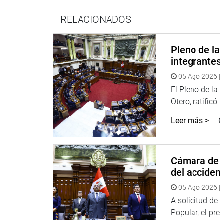
Bazán Narro informó que en base a la información 
legislativa a fin de garantizar acciones a favor d
RELACIONADOS
OFICINA DE COMUNICACIONES E IMAGEN INSTI
Pleno de l
integrante
05 Ago 2026 |
El Pleno de l
Otero, ratificó
Leer más >
Cámara de 
del accide
05 Ago 2026 |
A solicitud d
Popular, el pr