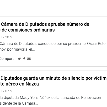
recogida, se evaluaría la presentación de una iniciativa
e las mujeres en estado de embarazo.
TUCIONAL
a Cámara de Diputados aprueba número de
s de comisiones ordinarias
 17:28 h
a Cámara de Diputados, conducido por su presidente, Oscar Reto
 hoy, por mayoría, el...
Compartir
Diputados guarda un minuto de silencio por vícti
nte aéreo en Nazca
 17:07 h
e la diputada Mady Yonz Núñez de la bancada de Renovación
esidente de la Cámara...