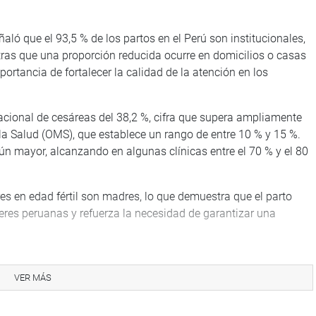
ñaló que el 93,5 % de los partos en el Perú son institucionales,
entras que una proporción reducida ocurre en domicilios o casas
portancia de fortalecer la calidad de la atención en los
nacional de cesáreas del 38,2 %, cifra que supera ampliamente
a Salud (OMS), que establece un rango de entre 10 % y 15 %.
aún mayor, alcanzando en algunas clínicas entre el 70 % y el 80
s en edad fértil son madres, lo que demuestra que el parto
eres peruanas y refuerza la necesidad de garantizar una
s de la Superintendencia Nacional de Salud (SUSALUD), del
(MIMP), así como integrantes de diversos colectivos de la
VER MÁS
s derechos de las mujeres.