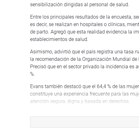
sensibilización dirigidas al personal de salud.
Entre los principales resultados de la encuesta, se
es decir, se realizan en hospitales o clínicas, mi
de parto. Agregó que esta realidad evidencia la im
establecimientos de salud.
Asimismo, advirtió que el país registra una tasa 
la recomendación de la Organización Mundial de l
Precisó que en el sector privado la incidencia es 
%.
Evans también destacó que el 64,4 % de las mujere
constituye una experiencia frecuente para las muj
atención segura, digna y basada en derechos.
En la mesa de trabajo participaron representante
Ministerio de la Mujer y Poblaciones Vulnerables 
sociedad civil vinculados a la salud materna y lo