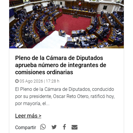
Bazán indicó que continuará gestionando y fiscalizando
la ejecución de obras públicas para fortalecer la
conectividad regional, dinamizar las actividades
económicas y generar mayores oportunidades para la
población.
LIMA
En Lima, la congresista Noelia Herrera visitó el Hospital
Pleno de la Cámara de Diputados
Nacional Arzobispo Loayza, donde se reunió con el
aprueba número de integrantes de
director del establecimiento y médicos especialistas para
comisiones ordinarias
conocer la situación de los pacientes que requieren
05 Ago 2026 | 17:28 h
hemodiálisis y atención continua.
El Pleno de la Cámara de Diputados, conducido
por su presidente, Oscar Reto Otero, ratificó hoy,
Durante el encuentro, la parlamentaria evaluó los
por mayoría, el...
procesos de atención y las alternativas de trasplante
renal, con el propósito de promover tratamientos
Leer más >
oportunos y mejorar la calidad de vida de los pacientes.
Compartir
Noelia Herrera sostuvo que continuará impulsando