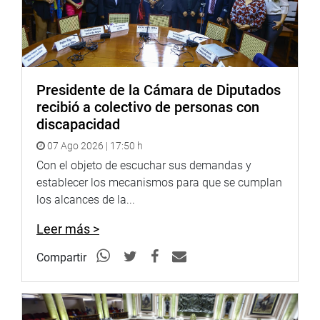
etapa.
La parlamentaria señaló que continuará acompañando
las coordinaciones para que la obra avance y responda a
una necesidad básica de las familias del sector.
Presidente de la Cámara de Diputados
recibió a colectivo de personas con
LA LIBERTAD
discapacidad
En tanto, el legislador Diego Bazán supervisó los avances
07 Ago 2026 | 17:50 h
de la renovación del puente Bocatoma Tanguche–Pampa
Con el objeto de escuchar sus demandas y
Blanca, ubicado en el distrito de Chao, provincia de Virú.
establecer los mecanismos para que se cumplan
La obra, impulsada y seguida por el parlamentario
los alcances de la...
durante más de dos años, busca mejorar la seguridad y
las condiciones de tránsito de cientos de familias.
Leer más >
El puente modular, ejecutado por Provías Descentralizado,
Compartir
beneficiará directamente a los vecinos de Tanguche e
indirectamente a ciudadanos de Chuquicara, Pataz,
Sihuas, Cabana, Pallasca y Conchucos.