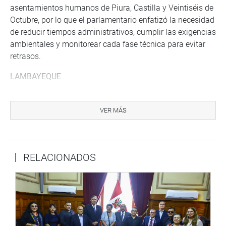
asentamientos humanos de Piura, Castilla y Veintiséis de
Octubre, por lo que el parlamentario enfatizó la necesidad
de reducir tiempos administrativos, cumplir las exigencias
ambientales y monitorear cada fase técnica para evitar
retrasos.
LAMBAYEQUE
Por su parte, la parlamentaria Jessica Córdova visitó el
sector California, en el distrito de San José, donde recogió
VER MÁS
las demandas de la población sobre el proyecto de agua
potable y alcantarillado con CUI N.° 2631723.
Durante la actividad, los vecinos informaron que el
RELACIONADOS
proyecto cuenta con perfil aprobado; sin embargo, la
actual unidad ejecutora no dispone de presupuesto para
elaborar el expediente técnico. Ante ello, la Municipalidad
Distrital de San José gestionará un convenio con el
Gobierno Regional de Lambayeque para cambiar la
unidad ejecutora y viabilizar el financiamiento de esta