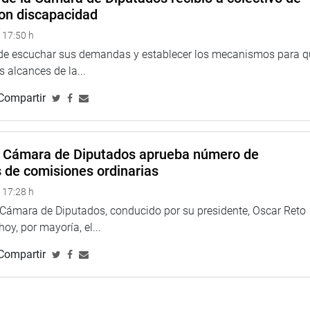
rlas de mejores herramientas y capacidades para responder con
on discapacidad
manifestó.
 17:50 h
 de escuchar sus demandas y establecer los mecanismos para 
 alcances de la...
on representantes del Colegio de Nutricionistas del Perú –
Compartir
ron su preocupación respecto de la designación de la nueva
tación y Nutrición Saludable en la Red de Salud Centro
a Cámara de Diputados aprueba número de
s de comisiones ordinarias
 17:28 h
a Cámara de Diputados, conducido por su presidente, Oscar Reto
 hoy, por mayoría, el...
Compartir