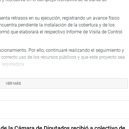
senta retrasos en su ejecución, registrando un avance físico
ncuentra pendiente la instalación de la cobertura y de los
nformó que elaborará el respectivo Informe de Visita de Control
cionamiento. Por ello, continuaré realizando el seguimiento y
l correcto uso de los recursos públicos y que este proyecto sea
 legisladora.
VER MÁS
rabajo de la XVII Convención Nacional de Autoridades
ambo, Cusco, junto a alcaldes, regidores y autoridades de
io permitió intercambiar experiencias y analizar los principales
a atender las demandas de la población.
ortalecer la fiscalización, la transparencia y la gestión pública
unicipalidades son la primera puerta de atención para miles de
de la Cámara de Diputados recibió a colectivo de