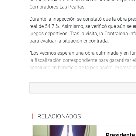
Compradores Las Peañas.
Durante la inspección se constató que la obra pre
real de 54.7 %. Asimismo, se verificó que aún se e
juegos deportivos. Tras la visita, la Contraloría i
para evaluar la situación encontrada.
“Los vecinos esperan una obra culminada y en fun
la fiscalización correspondiente para garantizar e
concluido en beneficio de la población”, expresó la
CUSCO
Limachi Quispe también participó en la mesa de t
Municipales, realizada en el distrito de Ollantayt
distintas regiones del país. Este importante espac
desafíos que enfrentan los gobiernos locales par
RELACIONADOS
“Durante mi intervención reafirmé la necesidad de f
eficiente en todos los niveles de gobierno. Las m
Presidente 