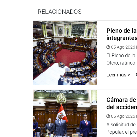
RELACIONADOS
Pleno de l
integrante
05 Ago 2026 |
El Pleno de l
Otero, ratificó
Leer más >
Cámara de 
del accide
05 Ago 2026 |
A solicitud d
Popular, el pr