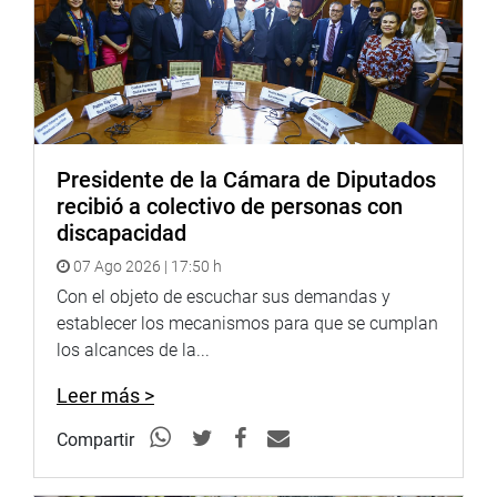
justicia social con políticas de Estado que contemplan
principios de subsidiaridad, solidaridad, impulso y
consolidación de las ciudades, entre otros.
Así también, afirmó que no constituye gasto, porque será
de competencia del gobierno regional.
Presidente de la Cámara de Diputados
recibió a colectivo de personas con
Lima, 30 de junio de 2021
discapacidad
07 Ago 2026 | 17:50 h
PRENSA – CONGRESO
Con el objeto de escuchar sus demandas y
establecer los mecanismos para que se cumplan
los alcances de la...
Leer más >
Compartir