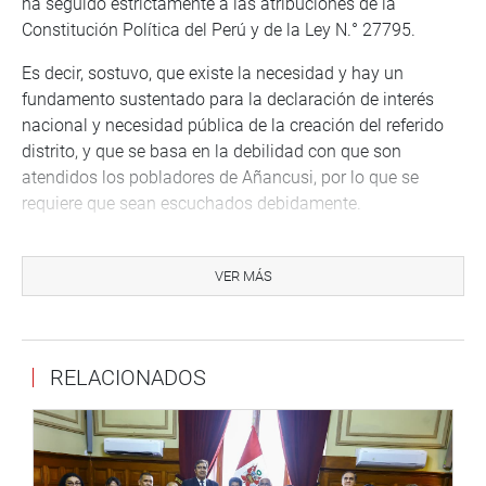
ha seguido estrictamente a las atribuciones de la
Constitución Política del Perú y de la Ley N.° 27795.
Es decir, sostuvo, que existe la necesidad y hay un
fundamento sustentado para la declaración de interés
nacional y necesidad pública de la creación del referido
distrito, y que se basa en la debilidad con que son
atendidos los pobladores de Añancusi, por lo que se
requiere que sean escuchados debidamente.
“Lo que se busca es que, al ser reconocidos como
distritos, se pueda desplegar en mejor medida las
VER MÁS
prestaciones y la presencia del Estado”, anotó tras
explicar que la declaratoria de interés nacional y
necesidad pública permite dar prioridad a los procesos, y
RELACIONADOS
permitir un mejor desarrollo en beneficio de la población.
De igual manera, argumentó que las tres propuestas
legislativas que componen el dictamen de la comisión se
alinean al Acuerdo Nacional, además buscan la equidad y