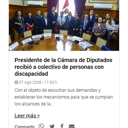
“Esta expectativa de este centro poblado es de muchos
años atrás. Se trata de una zona que tiene muchos
atractivos turísticos envidiables para muchos lugares y
países. Tiene una reserva nacional y demanda recursos
para su desarrollo. Además, tiene que afrontar de manera
urgente muchos desafíos, como salud, educación,
agricultura y transportes”, refirió.
Presidente de la Cámara de Diputados
Aseveró también que su población requiere de una posta
recibió a colectivo de personas con
médica, por lo que el Poder Ejecutivo no puede empezar
discapacidad
ningún expediente técnico. “Es por ello, que estos pueblos
07 Ago 2026 | 17:50 h
merecen ser puestos en una posición en la cual tengan la
oportunidad de administrar y llevar adelante proyectos de
Con el objeto de escuchar sus demandas y
desarrollo, en el menor tiempo posible”, expresó.
establecer los mecanismos para que se cumplan
los alcances de la...
La congresista Carmen Núñez Marrero (Frepap), por su
lado, recordó que el 11 de marzo pasado el Pleno aprobó,
Leer más >
por amplia mayoría, esa iniciativa, con lo cual dejó un
Compartir