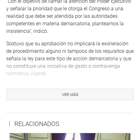
“Con el objetivo de llamar la atención del Poder Ejecutivo
y señalar la prioridad que le otorga el Congreso a una
realidad que debe ser atendida por las autoridades
competentes en materia demarcatoria, planteamos la
insistencia”, indicó.
Sostuvo que su aprobación no implicará la exoneración
de procedimiento alguno ni tampoco de los requisitos que
señala la ley para este tipo de acción demarcatoria y que
no constituye una iniciativa de gasto o contravenga
normativa vigente.
El autor del Proyecto de Ley N.° 6379, congresista
Mariano Yupanqui Miñano (DD), señaló que la población
VER MÁS
de Calipuy tiene justas aspiraciones y se refirió a la
Constitución Política del Perú señalando que la
descentralización es una forma de organización
RELACIONADOS
democrática, que constituye una política permanente de
Estado, de carácter obligatorio, y que tiene como objetivo,
el desarrollo integral del país.