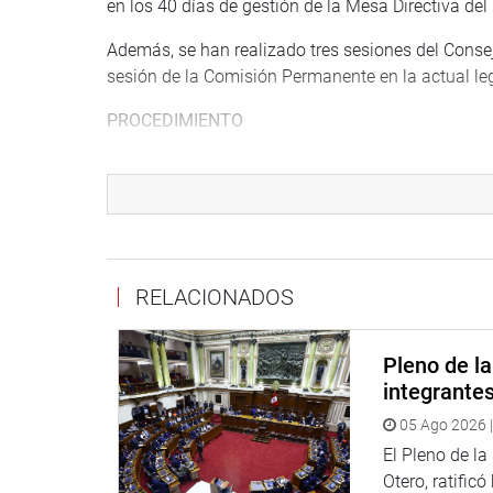
en los 40 días de gestión de la Mesa Directiva d
Además, se han realizado tres sesiones del Consej
sesión de la Comisión Permanente en la actual leg
PROCEDIMIENTO
Según el Reglamento del Congreso, la exposición d
minutos, y debe referirse fundamentalmente a las 
“Dicha presentación es seguida de un debate, con 
un periodo no mayor de 20 minutos cada uno”, aña
RELACIONADOS
Además, precisa que, concluido el debate, los refer
Peruano y derivados a la Comisión de Presupuesto,
Pleno de l
OFICINA DE COMUNICACIONES E IMAGEN INSTI
integrante
05 Ago 2026 |
El Pleno de l
Otero, ratificó