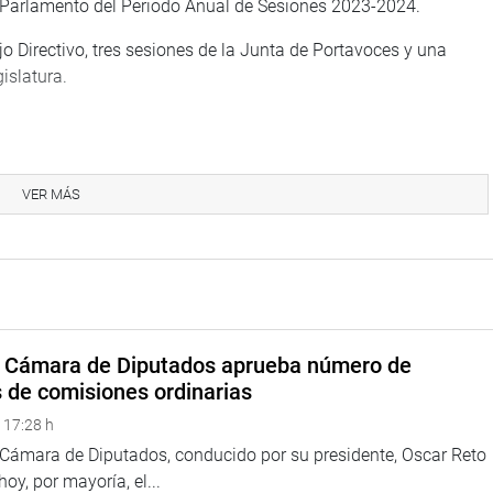
el Parlamento del Periodo Anual de Sesiones 2023-2024.
o Directivo, tres sesiones de la Junta de Portavoces y una
islatura.
e los titulares del MEF y de la PCM no deberá exceder los 60
prioridades del gasto y las fuentes de financiamiento.
VER MÁS
intervención de los voceros de los grupos parlamentarios por
de el dispositivo reglamentario.
idos proyectos de ley son publicados en el diario oficial El
 la cual los analiza en sesiones públicas.
a Cámara de Diputados aprueba número de
TUCIONAL
s de comisiones ordinarias
 17:28 h
a Cámara de Diputados, conducido por su presidente, Oscar Reto
 hoy, por mayoría, el...