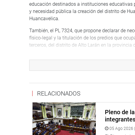
educación destinados a instituciones educativas p
y necesidad pública la creación del distrito de 
Huancavelica.
También, el PL 7324, que propone declarar de nece
físico-legal y la titulación de los predios que o
terceros, del distrito de Alto Larán en la provinci
Asimismo, se debatirán los proyectos 6952, 6973 y
agotamiento al programa de garantías, creado por
para la reprogramación y congelamiento de deudas 
mypes como consecuencia de la COVID-19.
Además, el PL 5866, que propone declarar de inter
RELACIONADOS
implementación de un nuevo hospital con categoría
Legislativa del Congreso 1607, 2576 y otros, que 
Pleno de l
Congreso, para optimizar el procedimiento legislat
integrante
En la agenda también figura, para su debate por l
05 Ago 2026 |
constitucional para fortalecer las relaciones del P