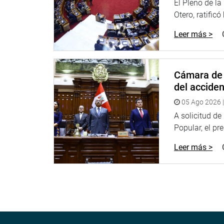
El Pleno de l
confianza.
Otero, ratificó
OFICINA DE COMUNICACIONES
Leer más >
Cámara de 
del accide
05 Ago 2026 |
A solicitud d
Popular, el pr
Leer más >