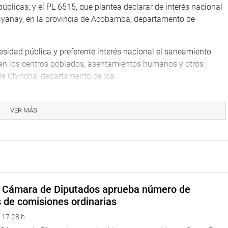
úblicas; y el PL 6515, que plantea declarar de interés nacional
Huayanay, en la provincia de Acobamba, departamento de
sidad pública y preferente interés nacional el saneamiento
cupan los centros poblados, asentamientos humanos y otros
a de Chincha, departamento de Ica.
 7414, que plantean establecer la ampliación del plazo para el
 la Ley 31050, Ley que establece disposiciones extraordinarias
VER MÁS
a fin de aliviar la economía de las personas naturales y las
és nacional y necesidad pública la construcción e
 III-1 en la ciudad de Arequipa, y los proyectos de Resolución
proponen modificar diversos artículos del Reglamento del
a Cámara de Diputados aprueba número de
ivo.
s de comisiones ordinarias
a Representación Nacional, el PL 7624, que propone la reforma
 17:28 h
oder Ejecutivo y el Poder Legislativo en el uso de la cuestión de