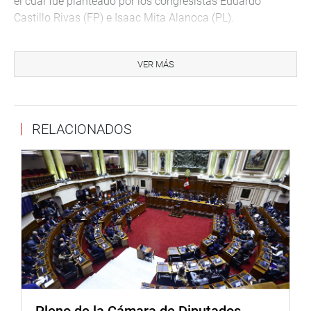
el cual fue planteado por los congresistas Eduardo
Castillo Rivas (FP) e Isaac Mita Alanoca (PL).
Caso contrario se dio con el resto de integrantes de la
Junta Nacional de Justicia, Imelda Julia Tumialán Pinto,
VER MÁS
Henry José Ávila Herrera, Guillermo Santiago Thornberry
Villarán, pues la Representación Nacional no alcanzó los
votos requeridos para aprobar la acusación e
RELACIONADOS
inhabilitación de los referidos magistrados.
-La Resolución Legislativa del Congreso N° 7223, que
buscaba acusar e inhabilitar al magistrado Antonio
Humberto de la Haza Barrantes, alcanzó 52 votos a favor,
31 en contra y 08 abstenciones.
Luego con 74 votos a favor, 40 en contra y 03
abstenciones, se aprobó una reconsideración a la
votación del referido proyecto de Resolución Legislativa
del Congreso, pedido que fue planteado por el congresista
Jorge Montoya Manrique (RP).
Pleno de la Cámara de Diputados