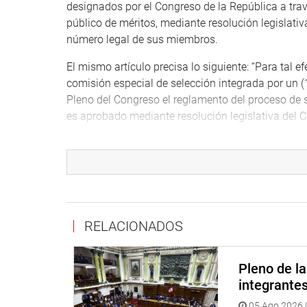
designados por el Congreso de la República a tra
público de méritos, mediante resolución legislativa
número legal de sus miembros.
El mismo artículo precisa lo siguiente: “Para tal 
comisión especial de selección integrada por un 
Pleno del Congreso el reglamento del proceso de 
es aprobado mediante resolución legislativa del C
Precisamente, el titular de la Comisión especial, 
efectuó la comisión que preside desde su creació
a la crisis política que se impuso al país.
Ruiz Pinedo enfatizó su labor desde la presentaci
cuando el 10 de diciembre siguiente se consultó a
RELACIONADOS
momento en el que “siete (integrantes) se manifes
Asimismo, informó que el personal siguió trabaja
Pleno de l
la base de 29 postulantes, ya que hubo un renunc
integrante
propone iniciar labores desde mayo del presente 
05 Ago 2026 |