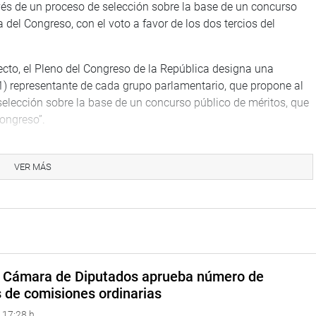
vés de un proceso de selección sobre la base de un concurso
 del Congreso, con el voto a favor de los dos tercios del
efecto, el Pleno del Congreso de la República designa una
(1) representante de cada grupo parlamentario, que propone al
selección sobre la base de un concurso público de méritos, que
ongreso”.
Rolando Ruiz Pinedo, hizo una exposición de las tareas que
n hasta noviembre, cuando se desestimaron sus tareas, debido
VER MÁS
ón del cronograma de trabajo, el 10 de noviembre de 2020, y
 los miembros del grupo sobre la continuidad de la comisión;
taron con recomponerla y cuatro por desactivarla”.
ndo, se cumplió con devolver las carpetas no aceptadas, sobre
a Cámara de Diputados aprueba número de
iante, se ha reprogramado el cronograma, y el último borrador
s de comisiones ordinarias
año.
 17:28 h