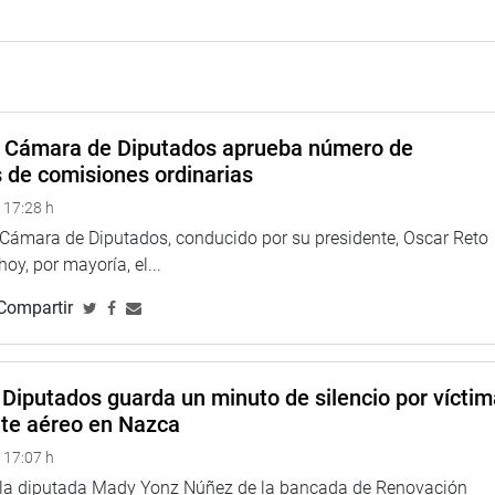
a Cámara de Diputados aprueba número de
s de comisiones ordinarias
 17:28 h
a Cámara de Diputados, conducido por su presidente, Oscar Reto
 hoy, por mayoría, el...
Compartir
 de ADN de la Dirección de Criminalística (DIRCRI), explicó que
 genéticos y que, con la entrada en vigencia de la Ley N.° 32595,
Diputados guarda un minuto de silencio por vícti
erca de 1 millón 600 mil.
nte aéreo en Nazca
 Criminalística de la PNP, sostuvo que el Banco Nacional de
 17:07 h
herramienta clave para combatir el crimen, debido a que
e la diputada Mady Yonz Núñez de la bancada de Renovación