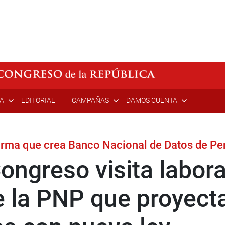
ÍA
EDITORIAL
CAMPAÑAS
DAMOS CUENTA
orma que crea Banco Nacional de Datos de Per
ongreso visita labora
e la PNP que proyect