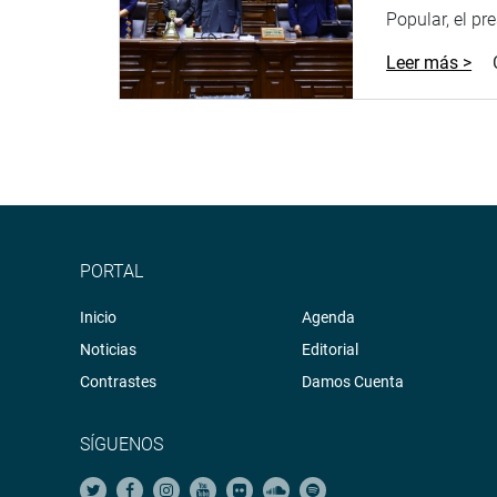
permitirá registrar perfiles de investigados por di
Popular, el pr
víctimas desaparecidas, servidores públicos y otr
Leer más >
OFICINA DE COMUNICACIONES E IMAGEN INSTI
PORTAL
Inicio
Agenda
Noticias
Editorial
Contrastes
Damos Cuenta
SÍGUENOS