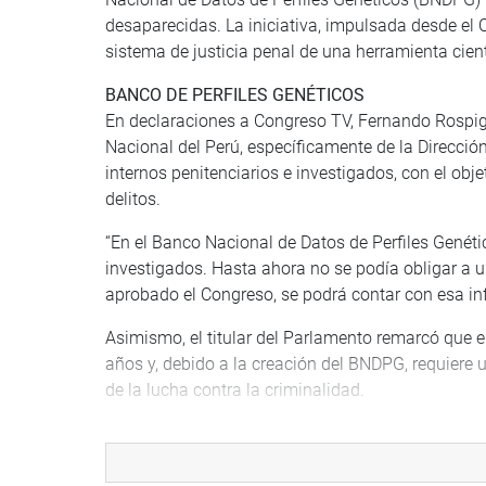
desaparecidas. La iniciativa, impulsada desde el C
sistema de justicia penal de una herramienta cientí
BANCO DE PERFILES GENÉTICOS
En declaraciones a Congreso TV, Fernando Rospigl
Nacional del Perú, específicamente de la Direcció
internos penitenciarios e investigados, con el obje
delitos.
“En el Banco Nacional de Datos de Perfiles Genéti
investigados. Hasta ahora no se podía obligar a 
aprobado el Congreso, se podrá contar con esa in
Asimismo, el titular del Parlamento remarcó que e
años y, debido a la creación del BNDPG, requiere
de la lucha contra la criminalidad.
“Se requiere una inversión, un presupuesto para a
amplio banco de perfiles genéticos, como tienen lo
los posibles delincuentes”, señaló.