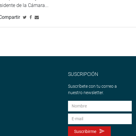
versos delitos, internos en establecimientos penitenciarios,
esidente de la Cámara...
os casos asociados a la cooperación internacional.
Compartir
TUCIONAL
SUSCRIPCIÓN
Suscríbete con tu correo a
nuestro newsletter.
Suscribirme