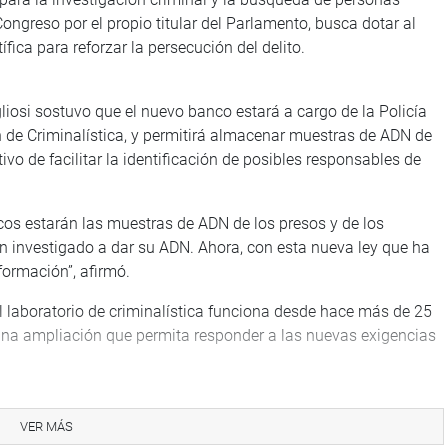
ongreso por el propio titular del Parlamento, busca dotar al
fica para reforzar la persecución del delito.
iosi sostuvo que el nuevo banco estará a cargo de la Policía
n de Criminalística, y permitirá almacenar muestras de ADN de
tivo de facilitar la identificación de posibles responsables de
cos estarán las muestras de ADN de los presos y de los
un investigado a dar su ADN. Ahora, con esta nueva ley que ha
formación”, afirmó.
l laboratorio de criminalística funciona desde hace más de 25
 una ampliación que permita responder a las nuevas exigencias
mpliar este laboratorio, de tal manera que pueda tener un
s países desarrollados. Y, de esa manera, poder identificar a
VER MÁS