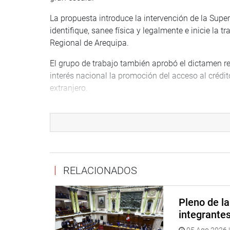
La propuesta introduce la intervención de la Supe
identifique, sanee física y legalmente e inicie la t
Regional de Arequipa.
El grupo de trabajo también aprobó el dictamen r
interés nacional la promoción del acceso al crédit
extranjero.
La iniciativa se sustenta en la necesidad de esta
acceso al crédito hipotecario de vivienda a los pe
regularmente remesas al Perú.
La propuesta identifica que los peruanos residentes
en el Perú, debido a que por lo general no cuentan 
RELACIONADOS
laboral registrada en el país, pese a que pueden ac
Por ello, se plantea que las entidades financieras 
Pleno de l
evaluar la documentación sustentatoria de ingresos
integrante
territorio nacional, se argumentó.