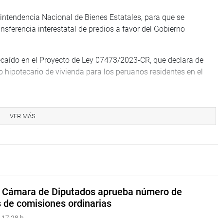
rintendencia Nacional de Bienes Estatales, para que se
ransferencia interestatal de predios a favor del Gobierno
ecaído en el Proyecto de Ley 07473/2023-CR, que declara de
o hipotecario de vivienda para los peruanos residentes en el
blecer un marco normativo que permita brindar oportunidad y
ruanos residentes en el extranjero que envían o transfieren
VER MÁS
 en el extranjero enfrentan dificultades al crédito hipotecario
con historial crediticio, certificación de ingresos o continuidad
reditar dichos elementos en el exterior.
que ofrecen líneas de crédito hipotecario puedan recibir y
a Cámara de Diputados aprueba número de
, continuidad laboral e historial crediticio obtenidos fuera del
s de comisiones ordinarias