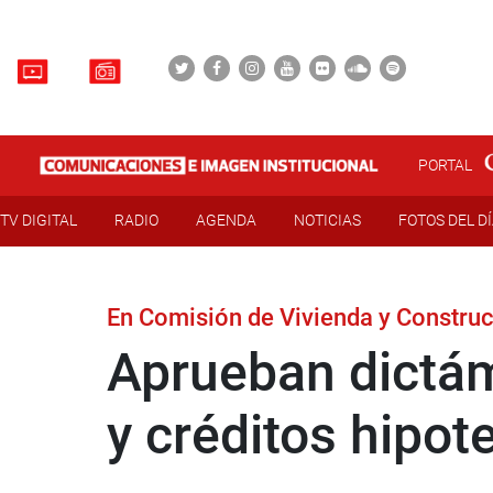
PORTAL
TV DIGITAL
RADIO
AGENDA
NOTICIAS
FOTOS DEL D
En Comisión de Vivienda y Constru
Aprueban dictám
y créditos hipot