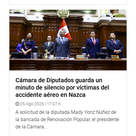
Subcomisión de Acusaciones Constitucionales.
Ello debido a que venció el plazo de perrogativa que le
asiste al denunciado.
TIEMPO DE DEBATE
Posteriormente, el Consejo Directivo fijó en una hora el
tiempo de debate de estos tres informes finales, el mismo
que será distribuido proporcionalmente entre todos los
grupos parlamentarios.
Cámara de Diputados guarda un
OFICINA DE COMUNICACIONES E IMAGEN
minuto de silencio por víctimas del
INSTITUCIONAL
accidente aéreo en Nazca
05 Ago 2026 | 17:07 h
A solicitud de la diputada Mady Yonz Núñez de
la bancada de Renovación Popular, el presidente
de la Cámara...