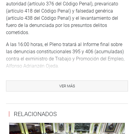
autoridad (artículo 376 del Código Penal), prevaricato
(artículo 418 del Código Penal) y falsedad genérica
(artículo 438 del Código Penal) y el levantamiento del
fuero de la denunciada por los presuntos delitos
cometidos.
A las 16:00 horas, el Pleno tratará al Informe final sobre
las denuncias constitucionales 395 y 406 (acumuladas)
contra el exministro de Trabajo y Promoción del Empleo,
Alfonso Adrianzén Ojeda.
Se propone acusarlo en el extremo de presunto autor de la
comisión del delito contra la administración pública —
VER MÁS
negociación incompatible o aprovechamiento indebido de
cargo, previsto y sancionado en el artículo 399 del Código
Penal, en agravio del Estado.
RELACIONADOS
Finalmente, a las 17:00 horas, se debatirá y votará el
informe final sobre las denuncias constitucionales 547 y
575 contra el expresidente Pedro Castillo Terrones.