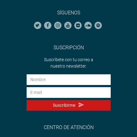
comprendida en iniciativas previas, dictaminadas por
esta comisión y, en el segundo caso, por ser inviable.
SÍGUENOS
El primero fue el correspondiente al Proyecto de Ley
14067/2025-CR, que amplía la cobertura de
derechohabientes del régimen contributivo de la
seguridad social en salud. Obtuvo 9 votos a favor, cero
SUSCRIPCIÓN
votos en contra y 1 abstención.
Suscríbete con tu correo a
El segundo fue el correspondiente al Proyecto de Ley
nuestro newsletter.
02515/2021-CR, que establece la obligatoriedad del uso
del sistema biométrico de control de asistencia de trabajo
para el personal médico y asistencial, en todas las
entidades de Salud del Estado. Obtuvo 8 votos a favor, 1
voto en contra y cero abstenciones.
Suscribirme
OFICINA DE COMUNICACIONES E IMAGEN
INSTITUCIONAL
CENTRO DE ATENCIÓN