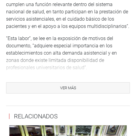
cumplen una función relevante dentro del sistema
nacional de salud, en tanto participan en la prestación de
servicios asistenciales, en el cuidado básico de los
pacientes y en el apoyo a los equipos multidisciplinarios”.
“Esta labor”, se lee en la exposición de motivos del
documento, “adquiere especial importancia en los
establecimientos con alta demanda asistencial y en
zonas donde existe limitada disponibilidad de
profesionales universitarios de salud”.
Para cumplir con este fin, la fórmula legal incorpora 3
artículos en la mencionada Ley 28561. El artículo 4-A, con
VER MÁS
la cual hace modificaciones en las funciones de los
técnicos en enfermería; el artículo 8-A sobre capacitación
y actualización técnica; y el artículo 8-B, en el cual se
RELACIONADOS
reconoce la experiencia y desarrollo laboral.
CAS EN ESSALUD
De inmediato, se aprobó el dictamen recaído en el