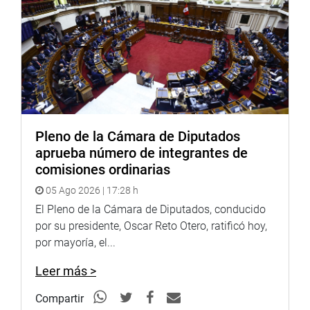
Proyecto de Ley 14383/2025-CR, que propone modificar
la Ley 32566, que autoriza el cambio de contrato CAS-
COVID a contrato CAS en el Seguro Social de Salud
(EsSalud). Obtuvo 10 votos a favor, cero votos en contra y
1 abstención.
La propuesta modifica el artículo 3 de la Ley 32566, a fin
de autorizar, de manera excepcional y por única vez, el
Pleno de la Cámara de Diputados
acceso al cambio de contrato CAS-COVID a contrato CAS
aprueba número de integrantes de
del personal asistencial y administrativo del Seguro
comisiones ordinarias
Social de Salud (EsSalud) que laboró durante la
05 Ago 2026 | 17:28 h
emergencia sanitaria por la COVID-19.
El Pleno de la Cámara de Diputados, conducido
La medida incluye “a quienes prestaron servicios por un
por su presidente, Oscar Reto Otero, ratificó hoy,
periodo menor al regulado por la Ley 31539, así como a
por mayoría, el...
quienes renunciaron por causas justificadas o tuvieron
vínculos CAS temporales posteriores”.
Leer más >
CONSEJO NACIONAL DE TRABAJO DEL SERVIDOR
Compartir