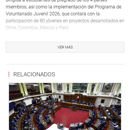
miembros, así como la implementación del Programa de
Voluntariado Juvenil 2026, que contará con la
participación de 80 jóvenes en proyectos desarrollados en
Chile, Colombia, México y Perú.
La presentación incluyó los avances de iniciativas
culturales y sociales promovidas en el marco de la
VER MÁS
Alianza del Pacífico, entre ellas programas de formación,
intercambio cultural, desarrollo e inclusión social, así
como proyectos orientados al fortalecimiento de la
RELACIONADOS
enseñanza del idioma inglés en los países integrantes.
Por su parte, el director de Integración del Ministerio de
Relaciones Exteriores, Eduardo Banda Necochea, reafirmó
el compromiso del Perú con la integración regional y
señaló que el país apuesta por una Alianza del Pacífico
pragmática y funcional, capaz de generar beneficios
concretos para la ciudadanía.