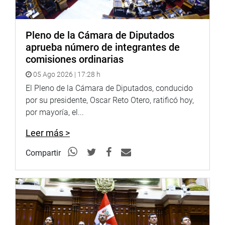
La sesión fue conducida por la congresista María
Elizabeth Taipe Coronado (grupo parlamentario Perú
Libre), presidenta de la Comisión Especial de Seguimiento
Pleno de la Cámara de Diputados
Parlamentario al Acuerdo de la Alianza del Pacífico.
aprueba número de integrantes de
comisiones ordinarias
OFICINA DE COMUNICACIONES E IMAGEN
INSTITUCIONAL
05 Ago 2026 | 17:28 h
El Pleno de la Cámara de Diputados, conducido
por su presidente, Oscar Reto Otero, ratificó hoy,
por mayoría, el...
Leer más >
Compartir