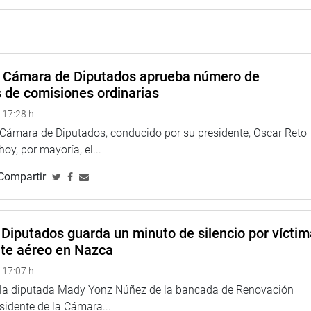
tarán conformados por 24 legisladores, más los cuatro
 la actual Mesa Directiva.
de la Comisión de Ética Parlamentaria sea de 16 legisladores.
a Cámara de Diputados aprueba número de
TUCIONAL
s de comisiones ordinarias
 17:28 h
a Cámara de Diputados, conducido por su presidente, Oscar Reto
 hoy, por mayoría, el...
Compartir
Diputados guarda un minuto de silencio por vícti
nte aéreo en Nazca
 17:07 h
e la diputada Mady Yonz Núñez de la bancada de Renovación
esidente de la Cámara...