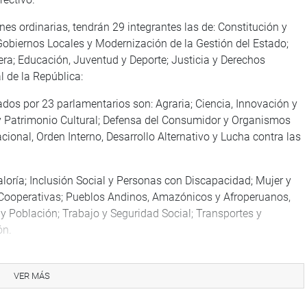
es ordinarias, tendrán 29 integrantes las de: Constitución y
Gobiernos Locales y Modernización de la Gestión del Estado;
era; Educación, Juventud y Deporte; Justicia y Derechos
 de la República:
ados por 23 parlamentarios son: Agraria; Ciencia, Innovación y
 y Patrimonio Cultural; Defensa del Consumidor y Organismos
ional, Orden Interno, Desarrollo Alternativo y Lucha contra las
loría; Inclusión Social y Personas con Discapacidad; Mujer y
Cooperativas; Pueblos Andinos, Amazónicos y Afroperuanos,
 y Población; Trabajo y Seguridad Social; Transportes y
ón.
ntarios.
VER MÁS
O