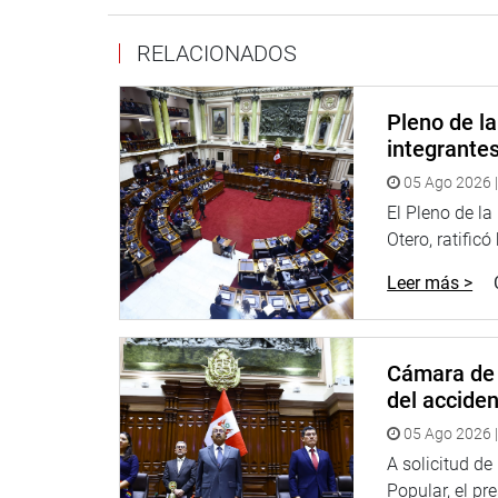
La Comisión Permanente y el Consejo Directivo es
miembros natos, que son los cuatro integrantes de
RELACIONADOS
En tanto, se acordó que el número de integrantes 
Pleno de l
OFICINA DE COMUNICACIONES E IMAGEN INSTI
integrante
05 Ago 2026 |
El Pleno de l
Otero, ratificó
Leer más >
Cámara de 
del accide
05 Ago 2026 |
A solicitud d
Popular, el pr