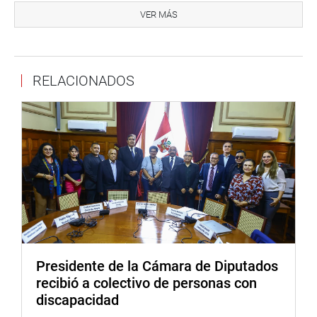
aprobada y promulgada, se integrará a la normativa
VER MÁS
nacional, toda vez que no contraviene al ordenamiento
jurídico vigente ni colisiona con otra norma aplicable al
caso.
RELACIONADOS
En caso de ser ley, fortalecerá la institucionalidad de la
gestión ambiental y optimizará la coordinación entre la
sociedad civil, la autoridad ambiental nacional, las
sectoriales y los niveles de gestión descentralizada, en el
marco de un sistema nacional de gestión ambiental.
Además, promoverá la participación responsable e
informada del sector privado y de la sociedad civil en la
toma de decisiones ambientales y en la vigilancia de su
cumplimiento, y fomentará una mayor conciencia
ambiental.
Presidente de la Cámara de Diputados
recibió a colectivo de personas con
Asimismo, se consolidará el ordenamiento territorial, el
discapacidad
manejo de cuencas, bosques y zonas marino-costeras,