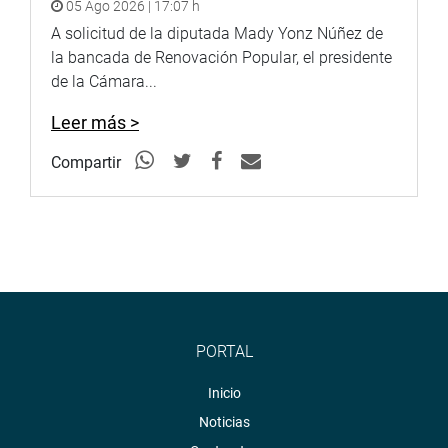
05 Ago 2026 | 17:07 h
<
http://www.youtube.com/congresoperu
>
A solicitud de la diputada Mady Yonz Núñez de
Soundcloud:
https://soundcloud.com/radiocongreso
la bancada de Renovación Popular, el presidente
<
https://soundcloud.com/radiocongreso
>
de la Cámara...
Sistema de Archivo Fotográfico (SAF):
http://www4.congreso.gob.pe/fotografia.asp
Leer más >
Compartir
PORTAL
Inicio
Noticias