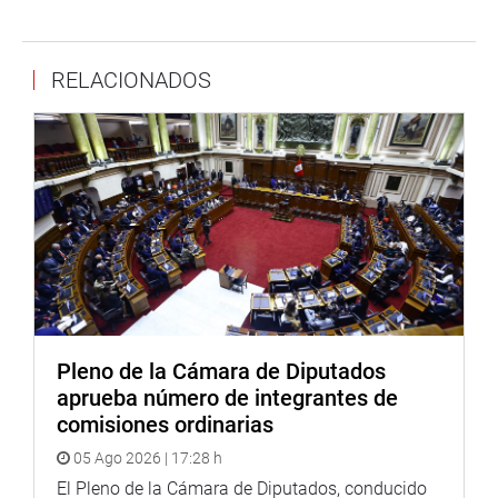
RELACIONADOS
“Se gestionará la dotación de combustible para que las
15 motos policiales puedan patrullar la ciudad”, se
comprometió el parlamentario.
Pleno de la Cámara de Diputados
aprueba número de integrantes de
JUNÍN
comisiones ordinarias
En tanto, el parlamentario David Jiménez se reunió con
05 Ago 2026 | 17:28 h
integrantes del Cuerpo General de Bomberos Voluntarios
El Pleno de la Cámara de Diputados, conducido
del Perú B-30 – Huancayo, a fin de coordinar acciones