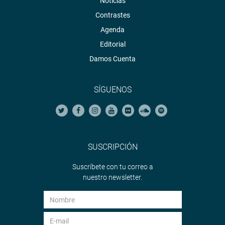
Noticias
anunció que ya se han logrado resultados positivos como
Contrastes
la del cambio de barandas, la mejora de infraestructura,
Agenda
señalizaciones, entre otros.
Editorial
OFICINA DE COMUNICACIONES
Damos Cuenta
SÍGUENOS
SUSCRIPCIÓN
Suscríbete con tu correo a
nuestro newsletter.