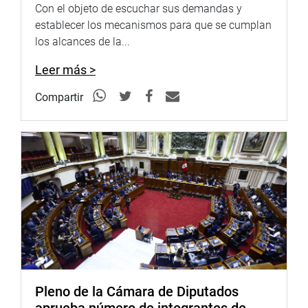
con los puntos del contrato y, por lo tanto, retornó la libre
Con el objeto de escuchar sus demandas y
disponibilidad del terreno.
establecer los mecanismos para que se cumplan
los alcances de la...
Infantas Franco argumentó que por una ordenanza
municipal de 2010 se autoriza la venta directa de predios
Leer más >
por parte de la municipalidad y eso es lo que se hizo. No
se trata, dijo, de una venta rápida. Como respuesta, la
Compartir
asociación de vivienda ha presentado una acción de
amparo contra la ordenanza.
Dijo que la Contraloría General de la República hizo
un informe sobre esta venta, que se absolvieron todas las
observaciones y se está pendiente de su
pronunciamiento. Por otro lado, la Fiscalía Especializada
en delitos de corrupción ha abierto una investigación
criminal a solicitud de la Procuraduría Pública
Anticorrupción de Tacna.
Sobre este tema, el congresista Jorge Castro Bravo,
Pleno de la Cámara de Diputados
quien ha hecho una investigación y solicitó la presencia