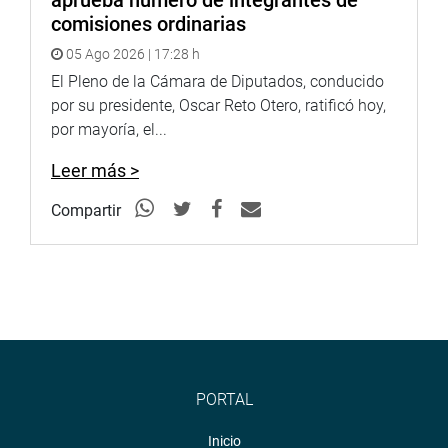
aprueba número de integrantes de
del alcalde provincial en la comisión, sostuvo que la
comisiones ordinarias
venta del terreno no procedía porque es de propiedad de
05 Ago 2026 | 17:28 h
la Superintendencia de Bienes Nacionales y que debería
El Pleno de la Cámara de Diputados, conducido
haberse hecho por subasta y no por venta directa.
por su presidente, Oscar Reto Otero, ratificó hoy,
PRENSA CONGRESO
por mayoría, el...
Leer más >
Compartir
PORTAL
Inicio