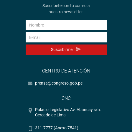
Suscríbete con tu correo a
Twitter:
https://twitter.com/congresoperu
nuestro newsletter.
Youtube:
http://www.youtube.com/congresoperu
Soundcloud:
https://soundcloud.com/radiocongreso
Suscribirme
CENTRO DE ATENCIÓN
prensa@congreso.gob.pe
CNC
Palacio Legislativo Av. Abancay s/n.
Cercado de Lima
311-7777 (Anexo 7541)