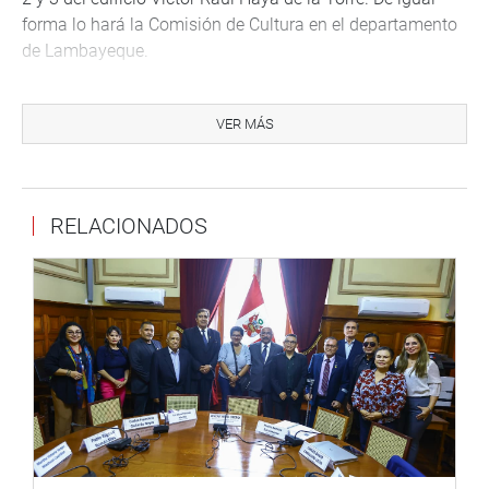
forma lo hará la Comisión de Cultura en el departamento
de Lambayeque.
Lo mismo hará la Comisión de Producción, con una
audiencia pública descentralizada sobre «El Rol Promotor
VER MÁS
del Congreso de la República hacia los Huanuqueños
Emprendedores», el evento se inicia a las 10:30 hora en el
auditorio de la Gran Unidad Escolar Leoncio Prado –
RELACIONADOS
Huánuco.
A las 11:00 horas la comisiones de Relaciones Exteriores
sesionará apara debatir la propuesta de dictamen de
Tratado Internacional Ejecutivo 374, que da cuenta de la
Ratificación del “Acuerdo entre la República del Perú y la
República de Costa Rica sobre Supresión de Visas de
Turistas en Pasaportes Ordinarios”, la cita será en el
hemiciclo Raúl Porras Barrenechea.
Al medio día, el Grupo de Trabajo encargado del