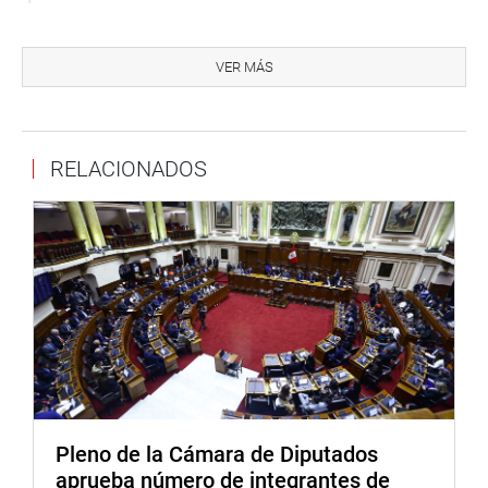
Resaltó que se permitió el ingreso de los abogados de las
personas detenidas y de los representantes del Ministerio
VER MÁS
Público, así como de la Defensoría del Pueblo.
Durante su intervención, el titular del interior recalcó que
las diversas unidades de la Policía Nacional del Perú,
RELACIONADOS
poseen total autonomía operativa para cumplir con su
función constitucional, por lo cual no existió alguna
injerencia política en los planes operativos.
Cabe resaltar que el ministro Vicente Romero solicitó
responder las preguntas 8, 9, 30 y 33 de la Moción N°
5703 durante una sesión reservada, dado que sus
respuesta contenían información sensible para la
seguridad nacional.
OFICINA DE COMUNICACIONES
Pleno de la Cámara de Diputados
aprueba número de integrantes de