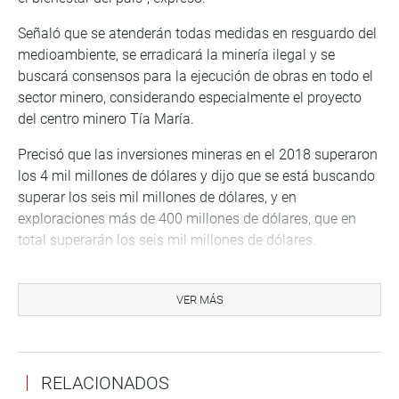
Señaló que se atenderán todas medidas en resguardo del
medioambiente, se erradicará la minería ilegal y se
buscará consensos para la ejecución de obras en todo el
sector minero, considerando especialmente el proyecto
del centro minero Tía María.
Precisó que las inversiones mineras en el 2018 superaron
los 4 mil millones de dólares y dijo que se está buscando
superar los seis mil millones de dólares, y en
exploraciones más de 400 millones de dólares, que en
total superarán los seis mil millones de dólares.
El ministro Ísmodes informó que se ejecutará una agenda
de trabajo para la región Arequipa, que considera
VER MÁS
continuar con el diálogo con los dirigentes sociales,
persistir en el desarrollo de la Región, principalmente de
sus proyectos mineros. Anunció que conjuntamente con
RELACIONADOS
Cofopri se iniciará un proceso de titulación de terrenos en