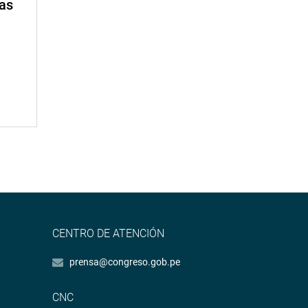
mas
CENTRO DE ATENCIÓN
prensa@congreso.gob.pe
CNC