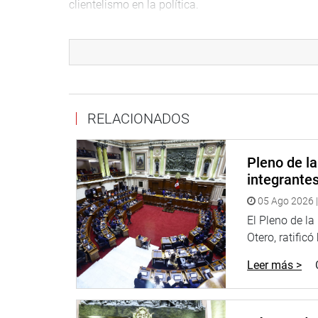
clientelismo en la política.
El otro dictamen también pertenece a la Comisión 
la modificación del Decreto de Urgencia 003-2017
prestación de servicios públicos y cautela el pago
corrupción. (JSR)
RELACIONADOS
PRENSA-CONGRESO /11/10/17
Pleno de l
Puede encontrar más información en nuestra pági
integrante
http://www.congreso.gob.pe/
05 Ago 2026 |
El Pleno de l
Facebook:
https://www.facebook.com/congresop
Otero, ratificó
Twitter:
https://twitter.com/congresoperu
<https:
Leer más >
Youtube:
http://www.youtube.com/congresoperu
Soundcloud:
https://soundcloud.com/radiocongr