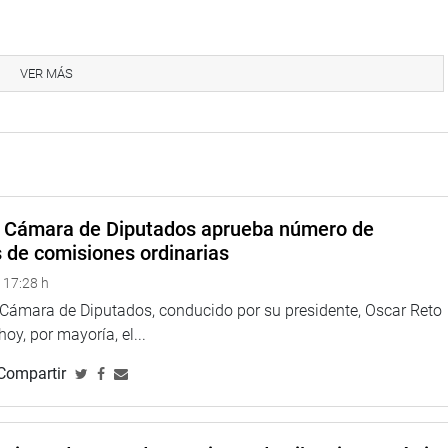
de Constitución y Fiscalización y está referido a
 que asegura la continuidad de proyectos de inversión para la
VER MÁS
 de la reparación civil a favor del Estado en casos de
a Cámara de Diputados aprueba número de
na web y redes sociales.
s de comisiones ordinarias
 17:28 h
a Cámara de Diputados, conducido por su presidente, Oscar Reto
eru
 hoy, por mayoría, el...
//twitter.com/congresoperu>
Compartir
<http://www.youtube.com/congresoperu>
eso
<https://soundcloud.com/radiocongreso>