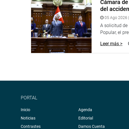
Cámara de 
del accide
Sistema de Archivo Fotográfico (SAF):
http://www
05 Ago 2026 |
A solicitud d
Popular, el pr
Leer más >
PORTAL
Inicio
Agenda
Noticias
Editorial
Contrastes
Damos Cuenta