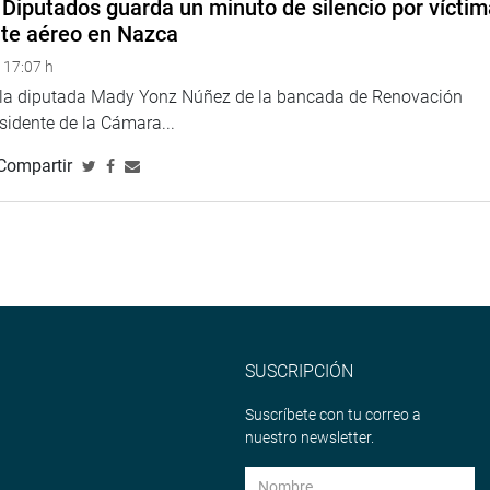
Diputados guarda un minuto de silencio por vícti
nte aéreo en Nazca
4.congreso.gob.pe/fotografia.asp
 17:07 h
e la diputada Mady Yonz Núñez de la bancada de Renovación
esidente de la Cámara...
Compartir
SUSCRIPCIÓN
Suscríbete con tu correo a
nuestro newsletter.