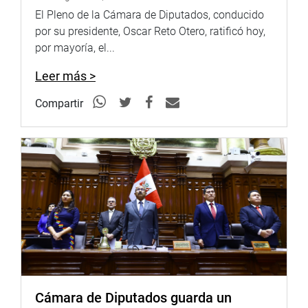
denuncio ante la Policía a su novio, el economista Juan
El Pleno de la Cámara de Diputados, conducido
Mendoza, por intentar ahorcarla, escupirla y advertirle
por su presidente, Oscar Reto Otero, ratificó hoy,
que ‘no la mata solo porque la quiere’.
por mayoría, el...
La Comisión felicitó la valiente postura de la periodista
Leer más >
conductora de Latina, quien se mantuvo firme en su
decisión de no retirar la denuncia ante el agresor que
Compartir
labora como columnista en el diario Perú21 y es profesor
en la Universidad Del Pacífico.
La legisladora García Jiménez sostuvo que en ambos
casos es lamentable la actitud de hombres que se supone
que son instruidos e instó a sus respectivos lugares de
trabajo para que sus empleadores tomen cartas en el
asunto. EPA
PRENSA CONGRESO
4/10/2017
Cámara de Diputados guarda un