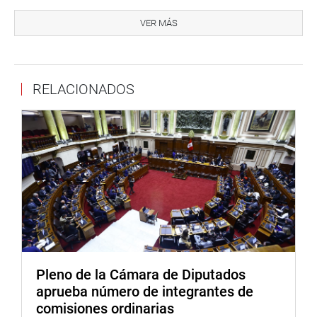
Dijo que entre las acciones emprendidas por su despacho,
a través de la Superintendencia Nacional de Fiscalización
VER MÁS
Laboral (Sunafil), se ha logrado detectar que tanto
empresas públicas como privadas no cumplen con la ley
que establece cuotas laborales.
RELACIONADOS
En ese contexto dijo que solo seis empresas públicas,
entre ellas el Ministerio de Trabajo, de un total de dos mil
281, cumplen con otorgar el cinco por ciento de su
planilla laboral a este sector poblacional. En el sector
privado solo 28 cumplieron con el tres %; mil 114 los
contrataron pero sin llegar a la cuota, y cuatro mil 682 no
los contrató.
Los legisladores Luis Yika (FP) y Andrade Salguero
preguntaron acerca de las sanciones aplicadas a las
empresas infractoras, pero Grados Bertorini indicó que
Pleno de la Cámara de Diputados
están en un proceso de dar facilidades para el
aprueba número de integrantes de
cumplimiento de la Ley N° 29973 y de mayor orientación.
comisiones ordinarias
Asimismo, un mayor esfuerzo en formación y