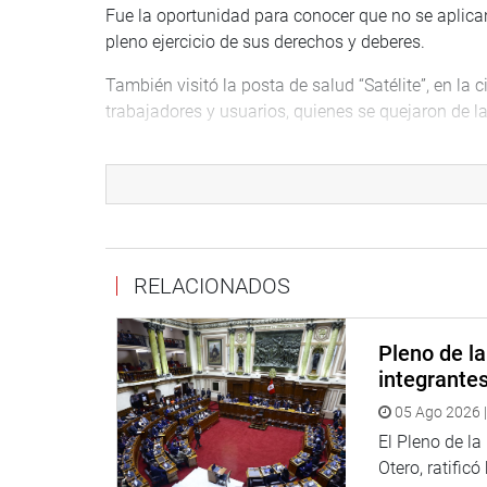
Fue la oportunidad para conocer que no se aplican
pleno ejercicio de sus derechos y deberes.
También visitó la posta de salud “Satélite”, en l
trabajadores y usuarios, quienes se quejaron de la 
La congresista fue invitada para participar de un
de Áncash.
Jorge Coayla Juárez (Moquegua) participó en una a
provincia Sánchez Carrión, en compañía de las aut
RELACIONADOS
Allí tomó nota de los pedidos de los vecinos que r
contar con un eficiente servicio de agua potable
Pleno de l
Mientras tanto, el legislador Germán Tacuri Valdiv
integrante
de la provincia La Mar, región Ayacucho, con la 
05 Ago 2026 |
futura ley que declararía de necesidad pública e i
El Pleno de l
OFICINA DE COMUNICACIONES
Otero, ratificó