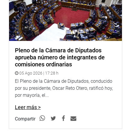
cursos que desee seguir.
Para mayor información sobre el tema, debe contactarse
con el
Programa de Cursos Virtuales
a través del
siguiente número telefónico:
311-7777 anexo: 3154
; o
mediante el correo electrónico:
admincursos@congreso.gob.pe
.
Pleno de la Cámara de Diputados
Esperamos contar con su participación.
aprueba número de integrantes de
comisiones ordinarias
Atentamente
05 Ago 2026 | 17:28 h
—
El Pleno de la Cámara de Diputados, conducido
por su presidente, Oscar Reto Otero, ratificó hoy,
Oficina de Participación, Proyección y Enlace con el
por mayoría, el...
Ciudadano del Congreso de la República
Leer más >
Compartir