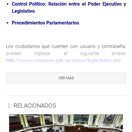
Control Político: Relación entre el Poder Ejecutivo y
Legislativo
.
Procedimientos Parlamentarios
.
Los ciudadanos que cuenten con usuario y contraseña,
pueden ingresar al siguiente enlace:
http://cursos.congreso.gob.pe/cursos/login/index.php
,
buscar
‘Cursos de Mayo’
y matricularse en los cursos que
deseen llevar.
VER MÁS
Si la persona es nueva en el aula, deberá crear una cuenta
previamente en la siguiente dirección electrónica
:
http://cursos.congreso.gob.pe/cursos/login/signup.php
RELACIONADOS
(
crear cuenta
), completando sus datos y recibirá la
confirmación de su inscripción vía correo electrónico. Una
vez inscrito(a) en el aula virtual, debe ingresar a
‘Inicio’
y
luego a
‘Cursos de Mayo’
, a fin de matricularse en los