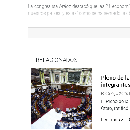
La congresista Aráoz destacó que las 21 economí
nuestros países, y es así como se ha sentado las 
Dijo, asimismo, que se había dado pasos y reunio
empresas, seguridad alimentaria y temas vinculad
A ello sumó el impulso a la integración económica
de libre comercio.
La presidenta del Congreso, Luz Salgado, como in
RELACIONADOS
del Pacífico, se interesó por conocer cómo se podr
bloque comercial, integrado por Colombia, Chile, 
Pleno de l
de la APEC.
integrante
Al respecto, Mercedes Aráoz comentó que se había
05 Ago 2026 |
espera contar con la participación del president
El Pleno de l
Dijo también que se aspira a que los países miemb
Otero, ratificó
observadores del Foro Asia Pacífico, y que el plan
Leer más >
actual presidenta pro témpore del bloque de la Ali