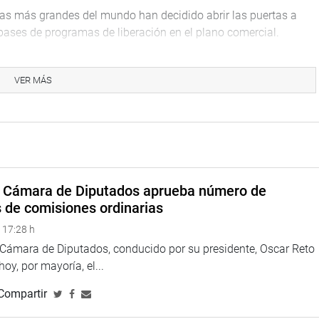
as más grandes del mundo han decidido abrir las puertas a
bases de programas de liberación en el plano comercial.
nes para ver proyectos en favor de las pequeñas y micro
os con el cambio climático y el desarrollo del capital humano.
VER MÁS
 regional y sentar las bases para el establecimiento de un área
tegrante de la Comisión Especial de Seguimiento de la Alianza
ía articular acciones para lograr mejores experiencias en ese
México y Perú, a partir de las medidas adoptadas en el marco
a Cámara de Diputados aprueba número de
s de comisiones ordinarias
 previsto una reunión para enfocar ese tema, y en la que se
 17:28 h
e colombiano Juan Manuel Santos.
a Cámara de Diputados, conducido por su presidente, Oscar Reto
ros de la Alianza del Pacífico puedan constituirse en
 hoy, por mayoría, el...
teamiento lo hará la presidenta de Chile, Michelle Bachelet,
Compartir
anza del Pacífico.