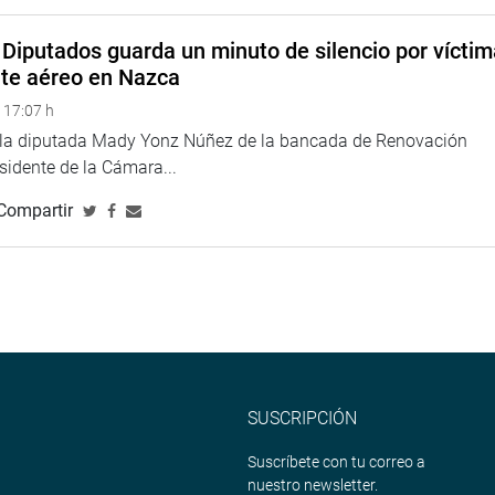
mizar el comercio de servicios que está algo rezagado
cto se busca una liberalización de listas para exponer sobre
Diputados guarda un minuto de silencio por vícti
de títulos, entre otros asuntos.
nte aéreo en Nazca
s mayores economías del mundo en Lima, señaló que hasta el
 17:07 h
ia del presidente de la República Popular China, el cual
e la diputada Mady Yonz Núñez de la bancada de Renovación
ica. Añadió que se espera la confirmación oficial de la venida
esidente de la Cámara...
Compartir
os de avanzada para las coordinaciones correspondientes,
na web y redes socialesdsa.
SUSCRIPCIÓN
Suscríbete con tu correo a
eru
nuestro newsletter.