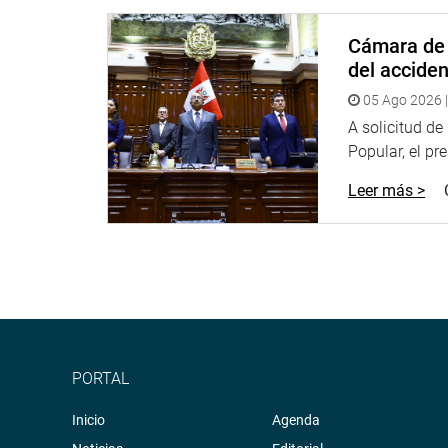
En cuanto al Perú, se informó que insiste en dina
actualmente. Mercedes Aráoz dijo que en ese aspe
Cámara de 
servicios profesionales, técnicos, reconocimientos 
del accide
En cuanto a la presencia de los 21 líderes de la
05 Ago 2026 |
momento se ha confirmado oficialmente la presenc
A solicitud d
también será recibido en el Congreso de la Repúbl
Popular, el pr
de otros líderes mundiales en los próximos días.
Leer más >
Entre tanto, ya se encuentran en el país los grup
según se puntualizó.
(JTR).
PRENSA-CONGRESO
Puede encontrar más información en nuestra pági
PORTAL
http://www.congreso.gob.pe/
Inicio
Agenda
Facebook:
https://www.facebook.com/congresop