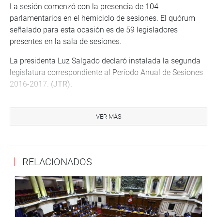
La sesión comenzó con la presencia de 104
parlamentarios en el hemiciclo de sesiones. El quórum
señalado para esta ocasión es de 59 legisladores
presentes en la sala de sesiones.
La presidenta Luz Salgado declaró instalada la segunda
legislatura correspondiente al Período Anual de Sesiones
2016-2017.
(JTR).
VER MÁS
PRENSA-CONGRESO
Puede encontrar más información en nuestra página web
y redes sociales.
RELACIONADOS
http://www.congreso.gob.pe/
Facebook:
https://www.facebook.com/congresoperu