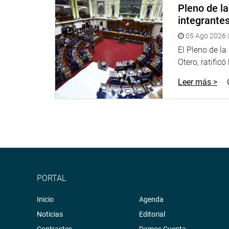
Pleno de l
A su turno, el Gobernador de Ayacucho, Víctor De 
integrante
en cuanto a la ejecución de gasto. «Al 22 de octu
05 Ago 2026 |
presupuestario y tenemos poco tiempo para ejecuta
El Pleno de l
Otero, ratificó
Señaló que su proyecto de presupuesto para el Añ
Leer más >
desarrollo social, desarrollo económico, instituci
van a recibir 77 millones menos, lo que va a afect
CONGRESISTAS
El presidente de la Comisión de Presupuesto, Teóf
PORTAL
a nivel de gobierno central, regional y local para 
desarrollo y ejecución de sus propios presupuesto
Inicio
Agenda
Noticias
Editorial