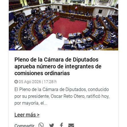
medidas correctivas e inmediatas para evitar el
vencimiento de los productos alimenticios que deben ser
distribuidos durante el año escolar, además de mejorar
las condiciones para su almacenamiento y distribución,
entre otros mecanismos que permitan la accesibilidad y
el cumplimiento de las metas para este caso”, manifestó
el representante de la Contraloría.
Se informó que las compras se realizan en las regiones y
Pleno de la Cámara de Diputados
a través del Comité de Alimentación Escolar (CAE) para
aprueba número de integrantes de
ser distribuidos entre los beneficiarios escolares, que a la
comisiones ordinarias
fecha serían más de 4 millones 216 mil beneficiarios.
05 Ago 2026 | 17:28 h
Asimismo, se han realizado más de veinte (20) controles
El Pleno de la Cámara de Diputados, conducido
de cumplimiento en el 2021, así como una serie de
por su presidente, Oscar Reto Otero, ratificó hoy,
constataciones de servicios de alquiler de sedes
por mayoría, el...
institucionales para el funcionamiento del programa, por
lo que se habrían realizado las observaciones y
Leer más >
recomendaciones para este caso, entre otros controles
Compartir