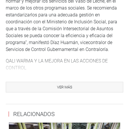
normar y mejorar los servicios del Vaso de Leche, en el
marco de los otros programas sociales. Se recomienda
estandarizarlos para una adecuada gestión en
coordinación con el Ministerio de Inclusión Social, para
que a través de la Comisión Intersectorial de Asuntos
Sociales se pueda conocer la eficiencia y eficacia del
programa”, manifestó Díaz Huamán, vicecontralor de
Servicios de Control Gubernamental en Contraloría.
QALI WARMA Y LA MEJORA EN LAS ACCIONES DE
CONTROL
En la segunda parte de la reunión de trabajo, los
funcionarios en mención también dieron a conocer las
VER MÁS
acciones de control y fiscalización que vienen realizando
para el Programa Nacional de Alimentación Escolar Qali
Warma.
RELACIONADOS
“Estamos en una labor similar al programa mencionado
anteriormente, y podríamos sugerir que se adopten