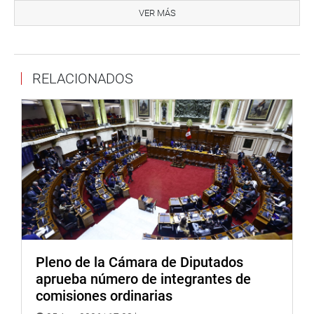
VER MÁS
La congresista Magaly Ruíz Rodríguez (APP), autora del
Proyecto de Ley 6063/2023-CR, destacó que, aunque
entre los años 2010 y 2012 se lograron titular más de
47,000 predios, la situación ha empeorado desde el 1 de
RELACIONADOS
enero de 2023, cuando se dejó de exonerar el pago de
tasas registrales.
“Esto ha causado grandes retrasos en la formalización de
predios rurales informales, lo que interfiere con los
esfuerzos para cerrar la brecha de titulación”, indicó.
Por su parte, el parlamentario Diego Calderón Bazán (RP)
dijo que “hoy este Congreso hace justicia, y, por supuesto,
esperamos que el Ejecutivo, después que este Congreso
lo apruebe, cumpla con celeridad entregarles esta
Pleno de la Cámara de Diputados
posibilidad, no sólo a mi región, La Libertad, sino a todas
aprueba número de integrantes de
las regiones del país”.
comisiones ordinarias
La propuesta legislativa fue exonerada del trámite de